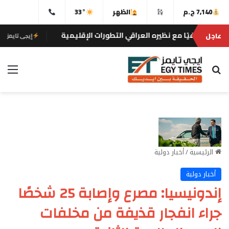
7,140 ج.م
الظهر
33°
 مع نظيره العراقي التطورات الإقليمية
“الصحة” تعلن فحص أكثر من 10 ملايين ط
عاجل
إيجى تايمز
بحث عن
الق
الرئيسية
/
أخبار دولية
أخبار دولية
إندونيسيا: مصرع وإصابة 25 شخصًا
جراء انفجار قذيفة من مخلفات