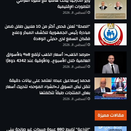
وزير الخارجية يبحث هاتفيًا مع نظيره العراقي
التطورات الإقليمية
أغسطس 8, 2026
“الصحة” تعلن فحص أكثر من 10 ملايين طفل ضمن
مبادرة رئيس الجمهورية للكشف المبكر وعلاج
فقدان السمع لدى حديثي الولادة
أغسطس 8, 2026
«مرصد الذهب»: أسعار الذهب ترتفع 8% بالأسواق
العالمية خلال الأسبوع.. والأوقية عند 4342 دولارًا
أغسطس 8, 2026
محمد إسماعيل عبده: نعتمد على بيانات دقيقة
لنقل نبض السوق لـ«الشراء الموحد» لتحريك أسعار
بعض المنتجات طبقاً لتكلفتها
أغسطس 8, 2026
مقالات مميزة
“الزراعة” تضبط 880 عبوة مبيدات غير صالحة ببني