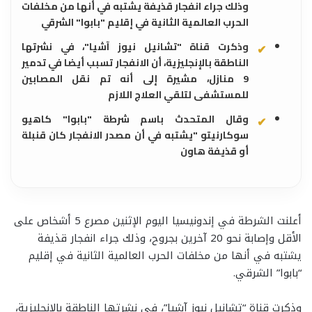
وذلك جراء انفجار قذيفة يشتبه في أنها من مخلفات
الحرب العالمية الثانية في إقليم "بابوا" الشرقي
وذكرت قناة "تشانيل نيوز آشيا"، في نشرتها
الناطقة بالإنجليزية، أن الانفجار تسبب أيضا في تدمير
9 منازل، مشيرة إلى أنه تم نقل المصابين
للمستشفى لتلقي العلاج اللازم
وقال المتحدث باسم شرطة "بابوا" كاهيو
سوكارنيتو "يشتبه في أن مصدر الانفجار كان قنبلة
أو قذيفة هاون
أعلنت الشرطة في إندونيسيا اليوم الإثنين مصرع 5 أشخاص على
الأقل وإصابة نحو 20 آخرين بجروح، وذلك جراء انفجار قذيفة
يشتبه في أنها من مخلفات الحرب العالمية الثانية في إقليم
“بابوا” الشرقي.
وذكرت قناة “تشانيل نيوز آشيا”، في نشرتها الناطقة بالإنجليزية،