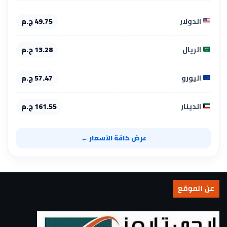
الدولار
49.75 ج.م
الريال
13.28 ج.م
اليورو
57.47 ج.م
الدينار
161.55 ج.م
عرض كافة الأسعار ←
عن الموقع