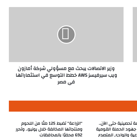
وزير
الاتصالات
يبحث
مع
مسؤولي
شركة
أمازون
ويب
سيرفيسز
AWS
وزير الاتصالات يبحث مع مسؤولي شركة أمازون
خطط
ويب سيرفيسز AWS خطط التوسع في استثماراتها
التوسع
في مصر
في
استثماراتها
في
مصر
 جرعة تحصينية حتى الآن..
“الزراعة” تضبط 125 طنًا من اللحوم
 جهود الحملة القومية
ومنتجاتها المخالفة خلال يونيو.. وتحرر
عية والوادي المتصدع
692 محضرًا بالمحافظات