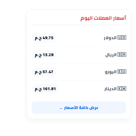
أسعار العملات اليوم
🇺🇸 الدولار
49.75 ج.م
🇸🇦 الريال
13.28 ج.م
🇪🇺 اليورو
57.47 ج.م
🇰🇼 الدينار
161.81 ج.م
عرض كافة الأسعار ←