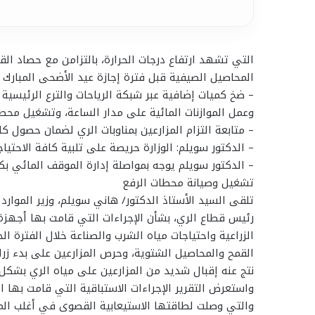
التي تشهد ارتفاع درجات الحرارة، بالتزامن مع حصاد ال
المحاصيل الصيفية قبل فترة إجازة عيد الأضحى المبارك
– ضخ كميات إضافية عبر شبكة الرياحات والترع الرئيسي
وعمل الموازنات المائية على مدار الساعة، وتشغيل محطات
– متابعة التزام المزارعين بمناوبات الري لضمان حصول 
– الدكتور سويلم: الوزارة حريصة على تلبية كافة الاحتي
– الدكتور سويلم يوجه بمواصلة إدارة الموقف المائي بك
تشغيل وصيانة محطات الرفع
تلقى السيد الأستاذ الدكتور/ هاني سويلم، وزير الموارد
رئيس قطاع الري، بشأن الإجراءات التي قامت بها أجهزة 
الزراعية واحتياجات مياه الشرب والصناعة خلال الفترة ال
القمح والمحاصيل الشتوية، وحرص المزارعين على بدء زرا
نتج عنه إقبال شديد من المزارعين على مياه الري بشكل
واستعرض التقرير الإجراءات الاستباقية التي قامت بها ال
والتي وصلت لطاقتها الاستيعابية القصوى في أغلب المن