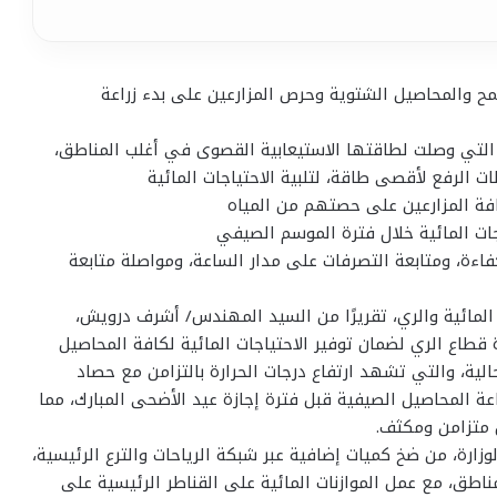
قمح والمحاصيل الشتوية وحرص المزارعين على بدء زراعة
ة التي وصلت لطاقتها الاستيعابية القصوى في أغلب المناطق،
 الرفع لأقصى طاقة، لتلبية الاحتياجات المائية
كافة المزارعين على حصتهم من المياه
اجات المائية خلال فترة الموسم الصيفي
فاءة، ومتابعة التصرفات على مدار الساعة، ومواصلة متابعة
 المائية والري، تقريرًا من السيد المهندس/ أشرف درويش،
قطاع الري لضمان توفير الاحتياجات المائية لكافة المحاصيل
حالية، والتي تشهد ارتفاع درجات الحرارة بالتزامن مع حصاد
عة المحاصيل الصيفية قبل فترة إجازة عيد الأضحى المبارك، مما
 متزامن ومكثف.
وزارة، من ضخ كميات إضافية عبر شبكة الرياحات والترع الرئيسية،
اطق، مع عمل الموازنات المائية على القناطر الرئيسية على