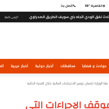
☀️
القاهرة:
30°
📞
اتصل بنا
الودي اتجاه بني سويف الطريق الصحراوي
وزير الع
⚡
إيجى تايمز
حوادث و قضايا
محافظات
أخبار دولية
أخبار عربية
الم
ا الوزارة لضمان توفير الاحتياجات المائية خلال الفترة الحالية
موقف الإجراءات التي