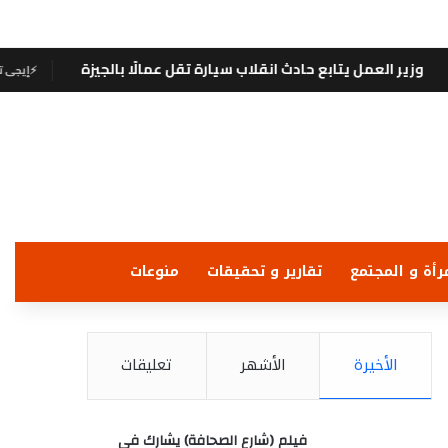
مل يتابع حادث انقلاب سيارة تقل عمالًا بالجيزة
به
⚡
إيجى تايمز
رأة و المجتمع
تقارير و تحقيقات
منوعات
الأخيرة
الأشهر
تعليقات
فيلم (شارع الصحافة) يشارك في