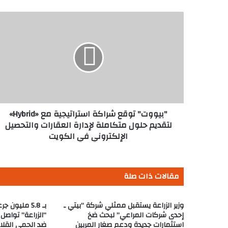
"بيووت"
توقع
شراكة
استراتيجية
مع
«Hybrid»
لتقديم
حلول
متكاملة
لإدارة
"بيووت" توقع شراكة استراتيجية مع «Hybrid»
العقارات
لتقديم حلول متكاملة لإدارة العقارات والتحصيل
والتحصيل
الإلكتروني في الكويت
الإلكتروني
في
الكويت
مقالات ذات صلة
وزير الزراعة يستقبل ممثلي شركة “بيتي ـ
بـ 5.8 مليون
إحدى شركات المراعي” لبحث ضخ
“الزراعة” تواصل
استثمارات جديدة ودعم صغار المربين
ضد الحمى القلا