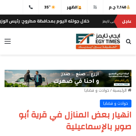
7,140 ج.م
الظهر
35°
خلال جولته اليوم بمحافظة مطروح: رئيس الوزراء يستعرض 
عاجل
تايمز
بحث عن
الق
الرئيسية
/
حوادث و قضايا
حوادث و قضايا
انهيار بعض المنازل في قرية أبو
صوير بالإسماعيلية