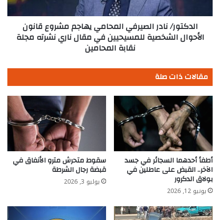
على
الأحوال
مدار
الشخصية
الساعة
للمسيحيين
الدكتور/ نادر الصيرفي المحامي يهاجم مشروع قانون
في
الأحوال الشخصية للمسيحيين في مقال ناري نشرته مجلة
مقال
نقابة المحامين
ناري
نشرته
مقالات ذات صلة
مجلة
نقابة
المحامين
أطفأ أحدهما السجائر في جسد
سقوط متحرش مترو الأنفاق في
الآخر.. القبض على عاطلين في
قبضة رجال الشرطة
بولاق الدكرور
يوليو 3, 2026
يونيو 12, 2026