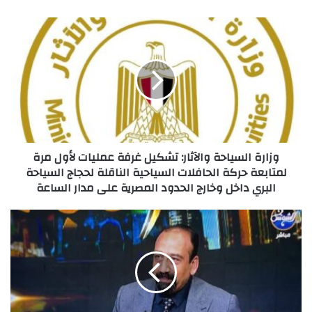
وزارة
السياحة
والآثار:
تشكيل
غرفة
عمليات
لأول
مرة
لمتابعة
حركة
وزارة السياحة والآثار: تشكيل غرفة عمليات لأول مرة
الحافلات
لمتابعة حركة الحافلات السياحية الناقلة لحجاج السياحة
السياحية
البري داخل وخارج الحدود المصرية على مدار الساعة
الناقلة
لحجاج
الدكتور/
السياحة
نادر
البري
الصيرفي
داخل
المحامي
وخارج
يهاجم
الحدود
مشروع
المصرية
قانون