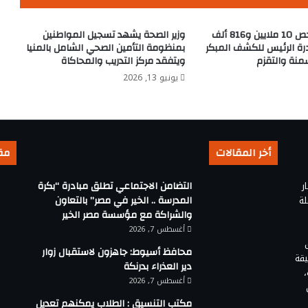
يرقى
لهذا
وزارة الصحة تفحص 10 ملايين و816 ألف
وزير الصحة يشهد تسجيل المواطنين
الوصف
ة الرئيس للكشف المبكر
بمنظومة التأمين الصحي الشامل بالمنيا
قانونًا
سمنة والتقزم
ويتفقد مركز التدريب والمحاكاة
يونيو 13, 2026
أخر المقالات
مق
ر
التضامن الاجتماعي تطلق مبادرة “بكرة
لة
المدرسة .. الخير في مصر” بالتعاون
والشراكة مع مؤسسة مصر الخير
أغسطس 7, 2026
محافظ أسيوط: جاهزون لاستقبال زوار
يقة
دير العذراء بدرنكة
أغسطس 7, 2026
مكتب التنسيق : الطلاب يمكنهم تعديل