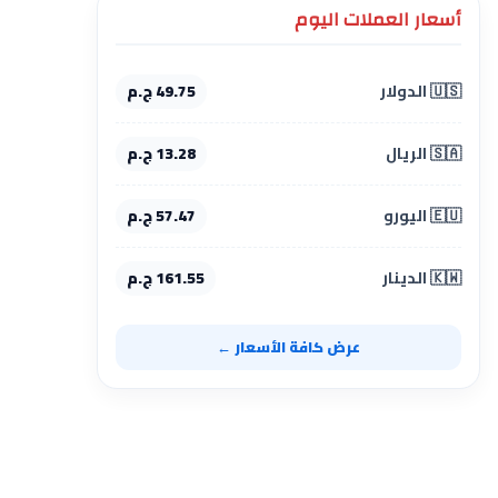
أسعار العملات اليوم
🇺🇸 الدولار
49.75 ج.م
🇸🇦 الريال
13.28 ج.م
🇪🇺 اليورو
57.47 ج.م
🇰🇼 الدينار
161.55 ج.م
عرض كافة الأسعار ←