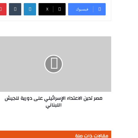
لينكدإن
فيسبوك
‫X
مصر
تدين
الاعتداء
الإسرائيلي
على
دورية
للجيش
اللبناني
مصر تدين الاعتداء الإسرائيلي على دورية للجيش
اللبناني
مقالات ذات صلة