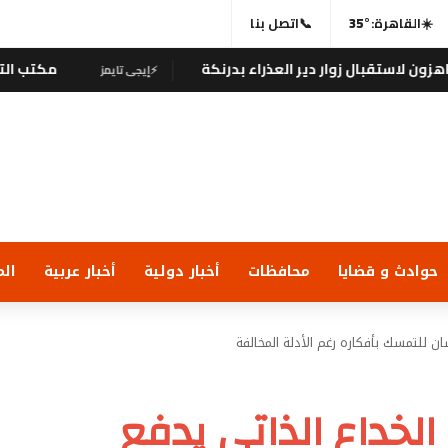
☀️
القاهرة:
35°
📞
اتصل بنا
زوار دير العذراء بدرنكة
مكتب التنسيق : الطلا
⚡
إيجى تايمز
حوادث و قضايا
محافظات
أخبار دولية
أخبار عربية
الم
ن للتمسك بأفكاره رغم الأدلة المخالفة
لخداع الذاتي يدفع