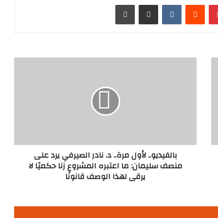
بينتيريست
مشاركة عبر البريد
طباعة
بالفيديو..
لأول
مرة..
د.
نادر
الصيرفي
يرد
على
منصف
سليمان:
بالفيديو.. لأول مرة.. د. نادر الصيرفي يرد على
ما
منصف سليمان: ما اعتبره المشروع زنا حكميًا لا
اعتبره
يرقى لهذا الوصف قانونًا
المشروع
زنا
حكميًا
لا