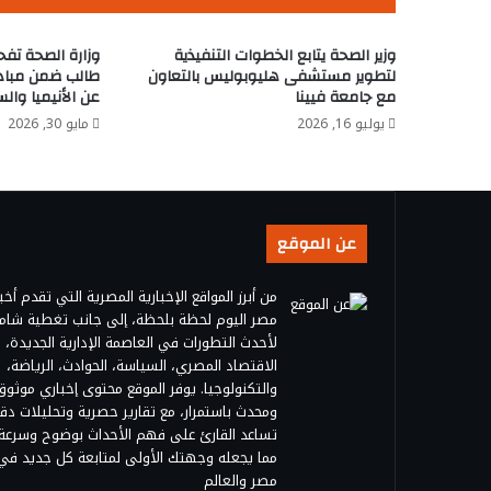
وزير الصحة يتابع الخطوات التنفيذية
لتطوير مستشفى هليوبوليس بالتعاون
طالب ضمن مبادر
مع جامعة فيينا
عن الأنيميا وال
يوليو 16, 2026
مايو 30, 2026
عن الموقع
من أبرز المواقع الإخبارية المصرية التي تقدم أخبا
مصر اليوم لحظة بلحظة، إلى جانب تغطية شام
لأحدث التطورات في العاصمة الإدارية الجديدة،
الاقتصاد المصري، السياسة، الحوادث، الرياضة،
والتكنولوجيا. يوفر الموقع محتوى إخباري موثوق
ومحدث باستمرار، مع تقارير حصرية وتحليلات دق
تساعد القارئ على فهم الأحداث بوضوح وسرعة،
مما يجعله وجهتك الأولى لمتابعة كل جديد في
مصر والعالم