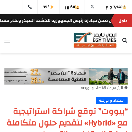
7,140 ج.م
الظهر
35°
عاجل
بحث عن
الق
الرئيسية
/
اقتصاد و بورصه
اقتصاد و بورصه
“بيووت” توقع شراكة استراتيجية
مع «Hybrid» لتقديم حلول متكاملة