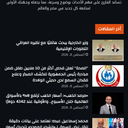
تساعد القارئ على فهم الأحداث بوضوح وسرعة، مما يجعله وجهتك الأولى
لمتابعة كل جديد في مصر والعالم
أخر المقالات
وزير الخارجية يبحث هاتفيًا مع نظيره العراقي
التطورات الإقليمية
أغسطس 8, 2026
“الصحة” تعلن فحص أكثر من 10 ملايين طفل ضمن
مبادرة رئيس الجمهورية للكشف المبكر وعلاج
فقدان السمع لدى حديثي الولادة
أغسطس 8, 2026
«مرصد الذهب»: أسعار الذهب ترتفع 8% بالأسواق
العالمية خلال الأسبوع.. والأوقية عند 4342 دولارًا
أغسطس 8, 2026
محمد إسماعيل عبده: نعتمد على بيانات دقيقة
لنقل نبض السوق لـ«الشراء الموحد» لتحريك أسعار