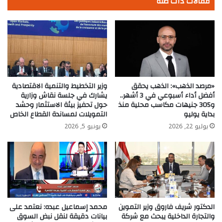
مقالات ذات صلة
خلال
الفترة
الحالية
«مرصد الذهب»: الذهب يحقق
وزير التخطيط والتنمية الاقتصادية
أفضل أداء أسبوعي في 3 أشهر..
يشارك في جلسة نقاش وزارية
و305 جنيهات مكاسب محلية منذ
حول تحفيز بيئة الاستثمار وحشد
بداية يوليو
التمويلات لمساندة القطاع الخاص
يوليو 22, 2026
يونيو 5, 2026
الدكتور شريف فاروق وزير التموين
محمد إسماعيل عبده: نعتمد على
والتجارة الداخلية يبحث مع شركة
بيانات دقيقة لنقل نبض السوق