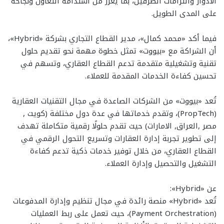
الأدوار والتزامات الطرفين، بما يعزز من استدامة التعاون ونجاحه
على المدى الطويل.
فيما أكد «محمد كمال»، مدير القطاع التجاري بشركة «Hybrid»،
أن الشراكة مع «بيووت» تمثل خطوة مهمة نحو تقديم حلول
تقنية وتشغيلية متقدمة تدعم القطاع العقاري، وتسهم في
تحسين كفاءة الخدمات المقدمة للعملاء.
تُعد «بيووت» من الشركات الصاعدة في مجال التقنيات العقارية
(PropTech)، وتقدم خدماتها في عدة دول مختلفة (كويت ,
مصر ,العراق, الامارات) حيث تقدم حلولًا رقمية متكاملة تهدف
إلى تطوير تجربة إدارة العقارات وتسريع التحول الرقمي في
القطاع العقاري، من خلال توفير خدمات ذكية تدعم كفاءة
التشغيل والتحصيل وإدارة العملاء.
عن «Hybrid»:
تُعد «Hybrid» منصة رائدة في مجال تنظيم وإدارة المدفوعات
(Payment Orchestration)، حيث تعمل على ربط العمليات