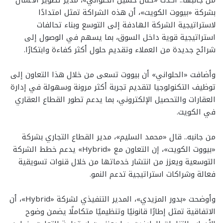
من جانبها.. أكدت «حنان حسين الحلواني»، مدير تطوير الأعمال
بشركة «بيووت الكويت»، أن هذه الشراكة تمثل امتدادًا
لاستراتيجية الشركة الهادفة إلى التوسع وبناء تحالفات
استراتيجية قوية داخل السوق، بما يسهم في الوصول إلى
شرائح جديدة من العملاء وتقديم حلول أكثر كفاءة وابتكارًا.
وأضافت «الحلواني» أن بيووت تسعى من خلال هذا التعاون إلى
توظيف التكنولوجيا لتقديم تجربة أكثر مرونة وسهولة في إدارة
العقارات والتحصيل الإلكتروني، بما يدعم تطور القطاع العقاري
في الكويت.
من جانبه.. قال «محمد السليم»، مدير القطاع التجاري بشركة
«بيووت الكويت»، إن التعاون مع «Hybrid» يدعم خطط الشركة
التوسعية ويعزز من انتشار خدماتها من خلال قنوات تسويقية
فعالة وشراكات استراتيجية تدعم النمو.
وأوضحت «بدور المزيدي»، المدير التنفيذي لشركة «Hybrid»، أن
الاتفاقية تمثل إطارًا قانونيًا وتنظيميًا متكاملًا يضمن وضوح