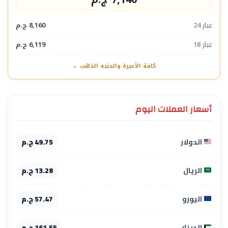
عيار 24
8,160 ج.م
عيار 18
6,119 ج.م
كافة الأعيرة والجنيه الذهب ←
أسعار العملات اليوم
الدولار
49.75 ج.م
الريال
13.28 ج.م
اليورو
57.47 ج.م
الدينار
161.55 ج.م