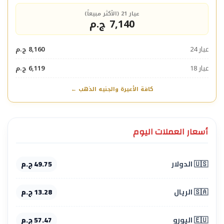
عيار 21 (الأكثر مبيعاً)
7,140 ج.م
عيار 24
8,160 ج.م
عيار 18
6,119 ج.م
كافة الأعيرة والجنيه الذهب ←
أسعار العملات اليوم
🇺🇸 الدولار
49.75 ج.م
🇸🇦 الريال
13.28 ج.م
🇪🇺 اليورو
57.47 ج.م