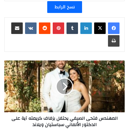
نسخ الرابط
لينكدإن
بينتيريست
مشاركة عبر البريد
طباعة
المهندس
فتحى
الصيفي
يحتفل
بزفاف
كريمته
آية
على
الدكتور
الألماني
المهندس فتحى الصيفي يحتفل بزفاف كريمته آية على
سباستيان
الدكتور الألماني سباستيان ويلاند