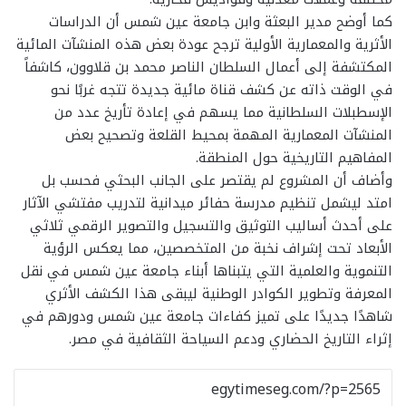
كما ​أوضح مدير البعثة وابن جامعة عين شمس أن الدراسات
الأثرية والمعمارية الأولية ترجح عودة بعض هذه المنشآت المائية
المكتشفة إلى أعمال السلطان الناصر محمد بن قلاوون، كاشفاً
في الوقت ذاته عن كشف قناة مائية جديدة تتجه غربًا نحو
الإسطبلات السلطانية مما يسهم في إعادة تأريخ عدد من
المنشآت المعمارية المهمة بمحيط القلعة وتصحيح بعض
المفاهيم التاريخية حول المنطقة.
​وأضاف أن المشروع لم يقتصر على الجانب البحثي فحسب بل
امتد ليشمل تنظيم مدرسة حفائر ميدانية لتدريب مفتشي الآثار
على أحدث أساليب التوثيق والتسجيل والتصوير الرقمي ثلاثي
الأبعاد تحت إشراف نخبة من المتخصصين، مما يعكس الرؤية
التنموية والعلمية التي يتبناها أبناء جامعة عين شمس في نقل
المعرفة وتطوير الكوادر الوطنية ليبقى هذا الكشف الأثري
شاهدًا جديدًا على تميز كفاءات جامعة عين شمس ودورهم في
إثراء التاريخ الحضاري ودعم السياحة الثقافية في مصر.