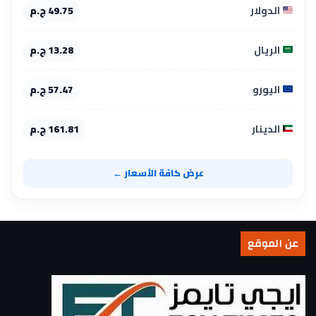
الدولار
49.75 ج.م
الريال
13.28 ج.م
اليورو
57.47 ج.م
الدينار
161.81 ج.م
عرض كافة الأسعار ←
عن الموقع