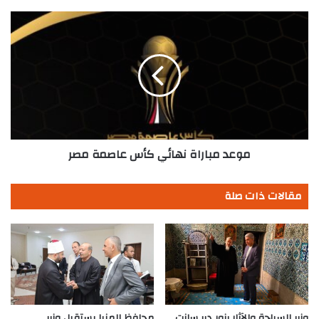
ويلاند
موعد
مباراة
نهائي
كأس
عاصمة
مصر
موعد مباراة نهائي كأس عاصمة مصر
مقالات ذات صلة
وزير السياحة والآثار يزور دير سانت
محافظ المنيا يستقبل وزير