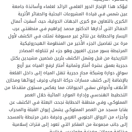
ليؤكد هذا الإنجاز الدور العلمي الرائد لعلماء وأساتذة جامعة
عين شمس في قيادة المشروعات البحثية والحفائر الأثرية
الكبرى بالتعاون مع كبرى الجهات الدولية، حيث أسفرت أعمال
الحفائر التي أدارها الدكتور محمد إبراهيم في منطقتي عرب
اليسار والحطابة عن نتائج غير مسبوقة تمثلت في الكشف لأول
مرة عن تفاصيل الجزء الأخير من المنظومة الهيدروليكية
المرتبطة بسور مجرى العيون وهو جزء لم تتناوله المصادر
التاريخية من قبل وشمل الكشف بئرين ضخمين مشيدين بكتل
حجرية بعمق عشرة أمتار وثمانية أمتار لرفع المياه عبر أربع
سواقٍ دوارة وشبكة مجارٍ حجرية تنقل المياه إلى داخل القلعة
بالإضافة إلى كشف مسارات حركة الدواب وغرف إيوائها ومخازن
الأعلاف وأحواض سقي الحيوانات مما يعكس مستوى متقدمًا من
التخطيط الهندسي وإدارة الموارد المائية خلال العصر
المملوكي، وفي منطقة الحطابة نجحت البعثة في الكشف عن
بقايا مسجد من العصر المملوكي يشمل إيوان القبلة والمحراب
وأجزاء من الرواق الجنوبي الغربي وغرفة دفن مرتبطة بالمسجد
إلى جانب مجموعة من المقابر التي تعود إلى فترات إسلامية
مختلفة وعملات معدنية وقواديس فخارية.