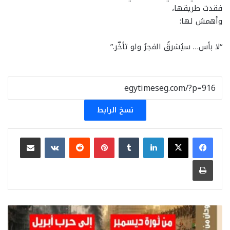
فقدت طريقها،
وأهمسُ لها:
“لا بأس… سيُشرقُ الفجرُ ولو تأخّر.”
نسخ الرابط
لينكدإن
بينتيريست
مشاركة عبر البريد
طباعة
قريباً..
“وَرَثة