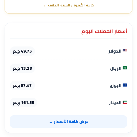
كافة الأعيرة والجنيه الذهب ←
أسعار العملات اليوم
الدولار
49.75 ج.م
الريال
13.28 ج.م
اليورو
57.47 ج.م
الدينار
161.55 ج.م
عرض كافة الأسعار ←