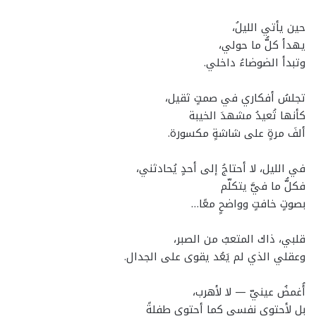
حين يأتي الليلُ،
يهدأ كلُّ ما حولي،
وتبدأ الضوضاءُ داخلي.
تجلسُ أفكاري في صمتٍ ثقيل،
كأنها تُعيدُ مشهدَ الخيبة
ألفَ مرةٍ على شاشةٍ مكسورة.
في الليل، لا أحتاجُ إلى أحدٍ يُحادثني،
فكلُّ ما فيَّ يتكلّم
بصوتٍ خافتٍ وواضحٍ معًا…
قلبي، ذاك المتعبُ من الصبر،
وعقلي الذي لم يَعُد يقوى على الجدال.
أُغمضُ عينيّ — لا لأهرب،
بل لأحتوي نفسي كما أحتوي طفلةً