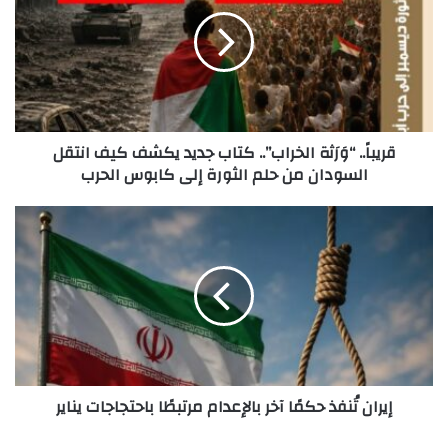
الخراب”..
كتاب
جديد
يكشف
كيف
انتقل
السودان
من
قريباً.. “وَرَثة الخراب”.. كتاب جديد يكشف كيف انتقل
حلم
السودان من حلم الثورة إلى كابوس الحرب
الثورة
إلى
إيران
كابوس
تُنفذ
الحرب
حكمًا
آخر
بالإعدام
مرتبطًا
باحتجاجات
يناير
إيران تُنفذ حكمًا آخر بالإعدام مرتبطًا باحتجاجات يناير