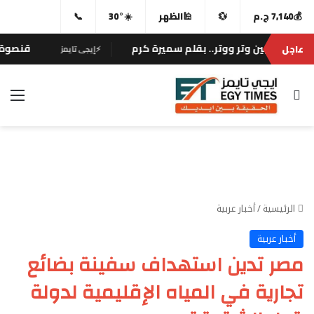
💰
7,140 ج.م
💱
🕌
الظهر
☀️
30°
📞
 بين وتر ووتر.. بقلم سميرة كرم
قنصوة يلتقي وزي
عاجل
⚡
إيجى تايمز
بحث عن
الق
الرئيسية
/
أخبار عربية
أخبار عربية
مصر تدين استهداف سفينة بضائع
تجارية في المياه الإقليمية لدولة