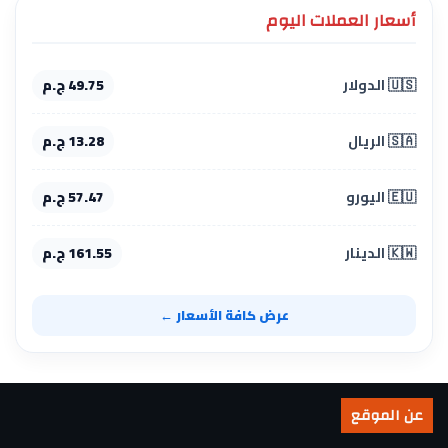
أسعار العملات اليوم
🇺🇸 الدولار
49.75 ج.م
🇸🇦 الريال
13.28 ج.م
🇪🇺 اليورو
57.47 ج.م
🇰🇼 الدينار
161.55 ج.م
عرض كافة الأسعار ←
عن الموقع