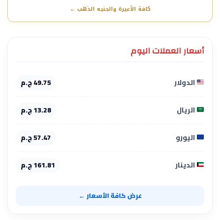
كافة الأعيرة والجنيه الذهب ←
أسعار العملات اليوم
الدولار
49.75 ج.م
الريال
13.28 ج.م
اليورو
57.47 ج.م
الدينار
161.81 ج.م
عرض كافة الأسعار ←