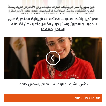
المتكررة
على
الكويت
والبحرين
مصر تدين بأشد العبارات الاعتداءات الإيرانية المتكررة على
وسائر
الكويت والبحرين وسائر دول الخليج وتعرب عن تضامنها
دول
الكامل معهما
الخليج
وتعرب
كأس
عن
الشرف
تضامنها
والوطنية..
الكامل
بقلم
معهما
ياسمين
حافظ
كأس الشرف والوطنية.. بقلم ياسمين حافظ
مقالات ذات صلة