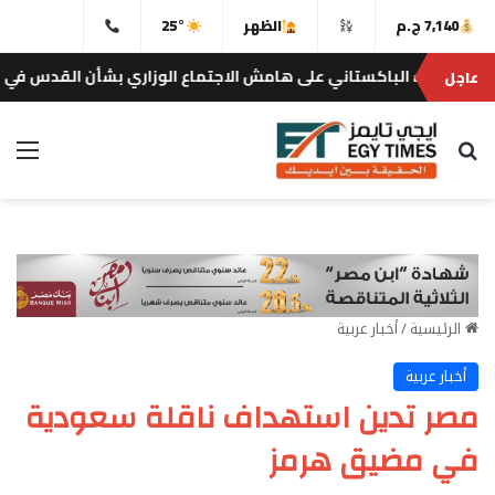
7,140 ج.م
الظهر
25°
 الباكستاني على هامش الاجتماع الوزاري بشأن القدس في عمّان
عاجل
بحث عن
الق
الرئيسية
/
أخبار عربية
أخبار عربية
مصر تدين استهداف ناقلة سعودية
في مضيق هرمز