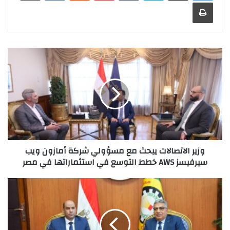
طباعة
وزير
الاتصالات
يبحث
مع
مسؤولي
شركة
أمازون
ويب
سيرفيسز
AWS
وزير الاتصالات يبحث مع مسؤولي شركة أمازون ويب
خطط
سيرفيسز AWS خطط التوسع في استثماراتها في مصر
التوسع
في
محافظ
استثماراتها
الدقهلية
في
يستقبل
مصر
وزير
العمل