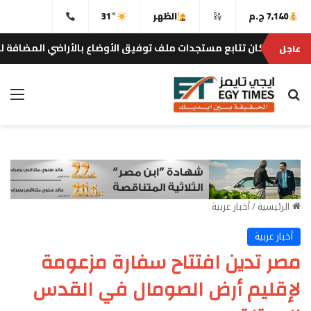
7,140 ج.م
الظهر
31°
كان تتابع مستجدات ملف توفيق الأوضاع بالأراضي المضافة لمدينتي الش
عاجل
بحث عن
الق
الرئيسية
/
أخبار عربية
أخبار عربية
مصر تدين افتتاح سفارة مزعومة
لإقليم أرض الصومال في القدس