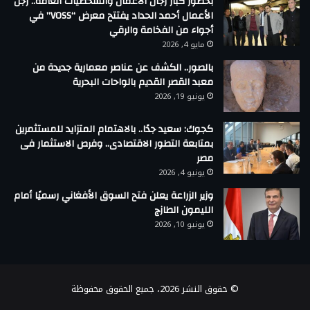
بحضور كبار رجال الأعمال والشخصيات العامة.. رجل
الأعمال أحمد الحداد يفتتح معرض “VOSS” في
أجواء من الفخامة والرقي
مايو 4, 2026
بالصور.. الكشف عن عناصر معمارية جديدة من
معبد القصر القديم بالواحات البحرية
يونيو 19, 2026
كجوك: سعيد جدًا.. بالاهتمام المتزايد للمستثمرين
بمتابعة التطور الاقتصادى.. وفرص الاستثمار فى
مصر
يونيو 4, 2026
وزير الزراعة يعلن فتح السوق الأفغاني رسميًا أمام
الليمون الطازج
يونيو 10, 2026
© حقوق النشر 2026، جميع الحقوق محفوظة