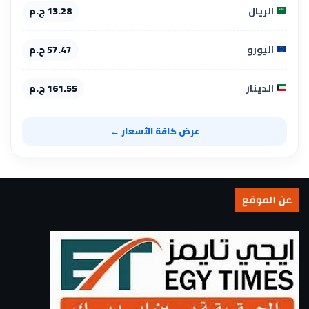
الريال
13.28 ج.م
اليورو
57.47 ج.م
الدينار
161.55 ج.م
عرض كافة الأسعار ←
عن الموقع