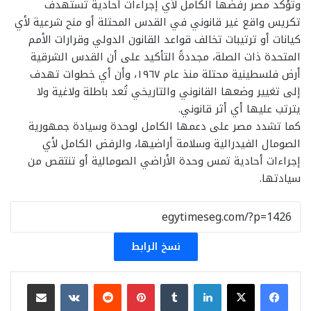
وتؤكد مصر رفضها الكامل لأي إجراءات أحادية تستهدف
تكريس واقع غير قانوني في القدس المحتلة أو منح شرعية لأي
كيانات أو ترتيبات تخالف قواعد القانون الدولي وقرارات الأمم
المتحدة ذات الصلة، مجددةً التأكيد على أن القدس الشرقية
أرض فلسطينية محتلة منذ عام ١٩٦٧، وأن أي خطوات تهدف
إلى تغيير وضعها القانوني والتاريخي تُعد باطلة ولاغية ولا
يترتب عليها أي أثر قانوني.
كما تشدد مصر على دعمها الكامل لوحدة وسيادة جمهورية
الصومال الفيدرالية وسلامة أراضيها، والرفض الكامل لأي
إجراءات أحادية تمس وحدة الأراضي الصومالية أو تنتقص من
سيادتها.
نسخ الرابط
لينكدإن
بينتيريست
مشاركة عبر البريد