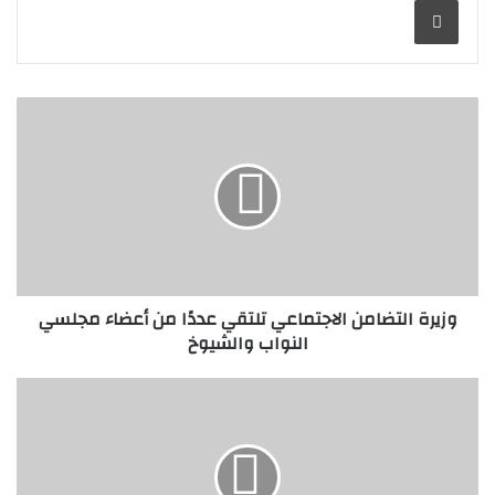
وزيرة
التضامن
الاجتماعي
تلتقي
عددًا
من
أعضاء
مجلسي
النواب
والشيوخ
وزيرة التضامن الاجتماعي تلتقي عددًا من أعضاء مجلسي
النواب والشيوخ
إصابة
حارس
عقار
في
حريق