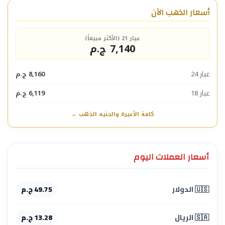
أسعار الذهب الآن
عيار 21 (الأكثر مبيعاً)
7,140 ج.م
عيار 24
8,160 ج.م
عيار 18
6,119 ج.م
كافة الأعيرة والجنيه الذهب ←
أسعار العملات اليوم
🇺🇸 الدولار
49.75 ج.م
🇸🇦 الريال
13.28 ج.م