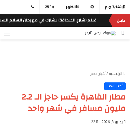
💰
7,140 ج.م
💱
🕌
الظهر
☀️
25°
📞
فيلم (شارع الصحافة) يشارك في مهرجان السلام السينمائي ا
عاجل
تايمز
بحث عن
الق
الرئيسية
/
أخبار مصر
أخبار مصر
مطار القاهرة يكسر حاجز الـ 2.2
مليون مسافر في شهر واحد
يونيو 3, 2026
22