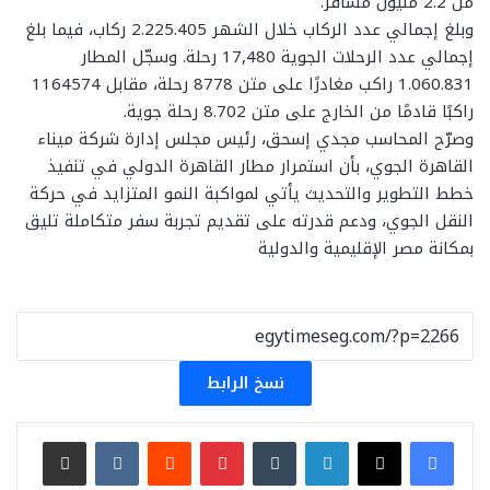
من 2.2 مليون مسافر.
وبلغ إجمالي عدد الركاب خلال الشهر 2.225.405 ركاب، فيما بلغ
إجمالي عدد الرحلات الجوية 17,480 رحلة. وسجّل المطار
1.060.831 راكب مغادرًا على متن 8778 رحلة، مقابل 1164574
راكبًا قادمًا من الخارج على متن 8.702 رحلة جوية.
وصرّح المحاسب مجدي إسحق، رئيس مجلس إدارة شركة ميناء
القاهرة الجوي، بأن استمرار مطار القاهرة الدولي في تنفيذ
خطط التطوير والتحديث يأتي لمواكبة النمو المتزايد في حركة
النقل الجوي، ودعم قدرته على تقديم تجربة سفر متكاملة تليق
بمكانة مصر الإقليمية والدولية
نسخ الرابط
لينكدإن
بينتيريست
مشاركة عبر البريد
طباعة