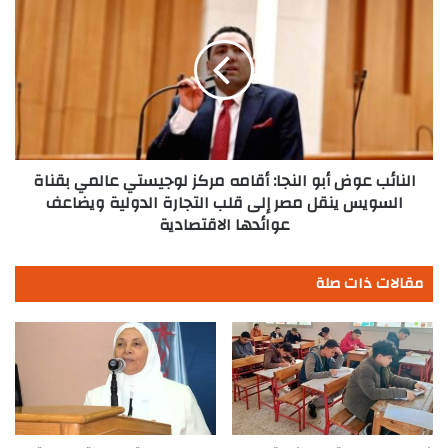
عوض
أبو
النجا:
أقامه
مركز
لوجيستي
عالمي
بقناة
السويس
النائب عوض أبو النجا: أقامه مركز لوجيستي عالمي بقناة
ينقل
السويس ينقل مصر إلى قلب التجارة الدولية ويضاعف
مصر
عوائدها الاقتصادية
إلى
قلب
مقالات ذات صلة
التجارة
الدولية
ويضاعف
عوائدها
الاقتصادية