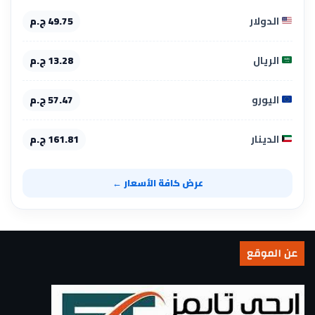
الدولار
49.75 ج.م
الريال
13.28 ج.م
اليورو
57.47 ج.م
الدينار
161.81 ج.م
عرض كافة الأسعار ←
عن الموقع