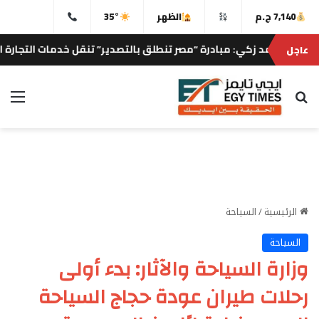
7,140 ج.م
الظهر
35°
كي: مبادرة “مصر تنطلق بالتصدير” تنقل خدمات التجارة الخارجية إلى ا
عاجل
بحث عن
الق
الرئيسية
/
السياحة
السياحة
وزارة السياحة والآثار: بدء أولى
رحلات طيران عودة حجاج السياحة