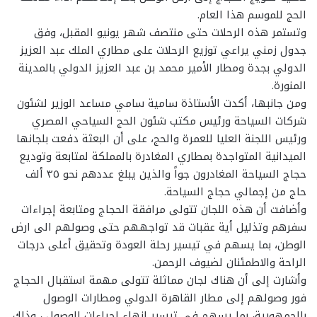
الحج للموسم هذا العام.
وتستمر هذه الرحلات حتى منتصف شهر يونيو المقبل، وفق
جدول زمني يراعي توزيع الرحلات على مطاري الملك عبد العزيز
الدولي بجدة ومطار الأمير محمد بن عبد العزيز الدولي بالمدينة
المنورة.
ومن جانبها، أكدت الأستاذة سامية سامي مساعد الوزير لشئون
شركات السياحة ورئيس مكتب شئون الحج السياحي المصري
ورئيس اللجنة العليا للعمرة والحج، على أن البعثة دفعت بلجانها
الميدانية المتواجدة بمطاري المغادرة بالمملكة لمتابعة وتوديع
حجاج السياحة المغادرون جواً والذين يبلغ عددهم نحو ٣٥ ألف
حاج من إجمالي حجاج السياحة.
وأضافت أن هذه اللجان تتولى مرافقة الحجاج ومتابعة إجراءات
سفرهم وتذليل أية عقبات قد تواجههم حتى وصولهم الى ارض
الوطن، بما يسهم في تيسير رحلة العودة وتحقيق أعلى درجات
الراحة والاطمئنان لضيوف الرحمن.
وأشارت إلى أن هناك لجان مماثلة تتولى مهمة استقبال الحجاج
فور وصولهم إلى مطار القاهرة الدولي ومطارات الوصول
بالجمهورية، بما يسهم في تيسير إنهاء إجراءات الوصول ، وذلك