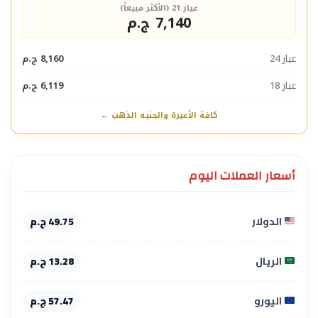
عيار 21 (الأكثر مبيعاً)
7,140 ج.م
عيار 24
8,160 ج.م
عيار 18
6,119 ج.م
كافة الأعيرة والجنيه الذهب ←
أسعار العملات اليوم
الدولار
49.75 ج.م
الريال
13.28 ج.م
اليورو
57.47 ج.م