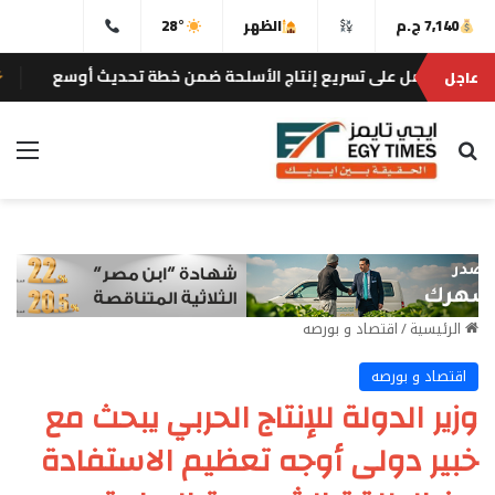
7,140 ج.م
الظهر
28°
ل على تسريع إنتاج الأسلحة ضمن خطة تحديث أوسع
عاجل
إيجى تايمز
بحث عن
الق
الرئيسية
/
اقتصاد و بورصه
اقتصاد و بورصه
وزير الدولة للإنتاج الحربي يبحث مع
خبير دولى أوجه تعظيم الاستفادة