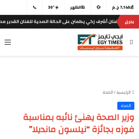
💰
7,140 ج.م
💱
🕌
الظهر
☀️
30°
📞
فنان أشرف زكي يطمئن على الحالة الصحية للفنان القدير محمد إمام
عاجل
بحث عن
الق
الرئيسية
/
الصحة
الصحة
وزير الصحة يهنئ نائبه بمناسبة
فوزه بجائزة “نيلسون مانديلا”