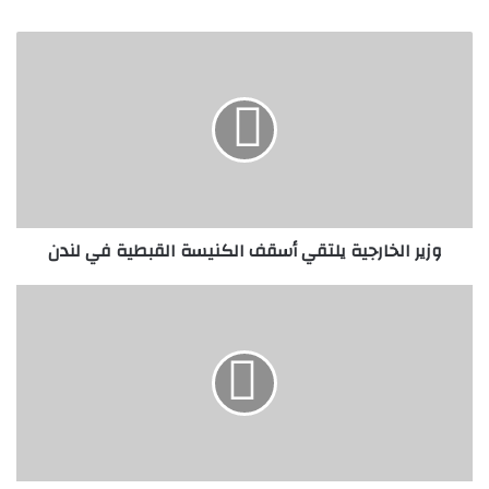
وزير
الخارجية
يلتقي
أسقف
الكنيسة
القبطية
في
لندن
وزير الخارجية يلتقي أسقف الكنيسة القبطية في لندن
مصر
تجدد
قدرتها
على
النفاذ
للأسواق
الدولية
رغم
"التقلبات