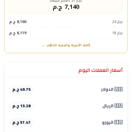
عيار 21 (الأكثر مبيعاً)
7,140 ج.م
عيار 24
8,160 ج.م
عيار 18
6,119 ج.م
كافة الأعيرة والجنيه الذهب ←
أسعار العملات اليوم
🇺🇸 الدولار
49.75 ج.م
🇸🇦 الريال
13.28 ج.م
🇪🇺 اليورو
57.47 ج.م