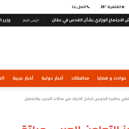
☀️
القاهرة:
25°
📞
اتصل بنا
الوزاري بشأن القدس في عمّان
وزير العدل يجري ز
⚡
إيجى تايمز
حوادث و قضايا
محافظات
أخبار دولية
أخبار عربية
الم
لتقي بنظيره البحريني لتبادل الخبرات في مجالات التدريب والتشغيل