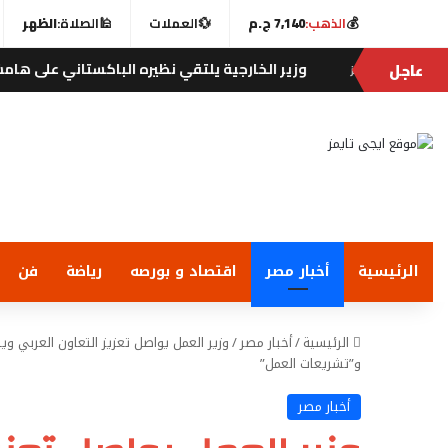
💰
الذهب:
7,140 ج.م
💱
العملات
🕌
الصلاة:
الظهر
عاجل
وزير الخارجية يلتقي نظيره الباكستاني على هامش الاجتماع 
ايمز
الرئيسية
أخبار مصر
اقتصاد و بورصه
رياضة
فن
الرئيسية
/
أخبار مصر
/
وزير العمل يواصل تعزيز التعاون العربي وي
و”تشريعات العمل”
أخبار مصر