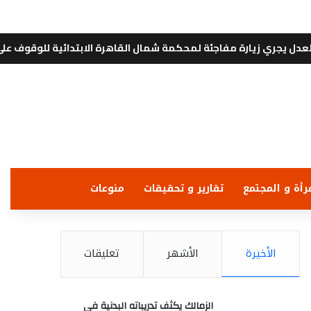
يارة مفاجئة لمحكمة شمال القاهرة الابتدائية للوقوف على انتظام الع
رأة و المجتمع
تقارير و تحقيقات
منوعات
الأخيرة
الأشهر
تعليقات
الزمالك يكثف تدريباته البدنية في