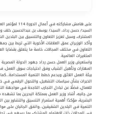
على هامش مشاركته
السيد/ حسن رداد، السيد/ يوسف بن عبدالحسين خلف وزير
المشترك، وسبل تعزيز التعاون والتنسيق بين البلدين ال
وأكد الوزيران عمق العلاقات الأخوية التي تربط بين جم
التعاون في مختلف المجالات، خاصة ما يتعلق بقضايا الع
المتغيرات العالمية.
واستعرض وزير العمل حسن رداد جهود الدولة المصرية ف
المهارات وتأهيل الشباب وفق احتياجات سوق العمل، فضل
بيئة العمل اللائق ويدعم خطط التنمية المستدامة…كما ت
الخبرات بشأن سياسات التشغيل، والتحول الرقمي في خدما
للعمال، فضلًا عن تبادل التجارب الناجحة في مواجهة ال
من جانبه، أشاد وزير العمل بمملكة البحرين بما تشهده
البشرية، مؤكدًا أهمية استمرار التنسيق والتشاور بين ا
التنمية في البلدين الشقيقين…واتفق الجانبان على مواص
في المجالات ذات الاهتمام المشترك، بما يسهم في تحقي