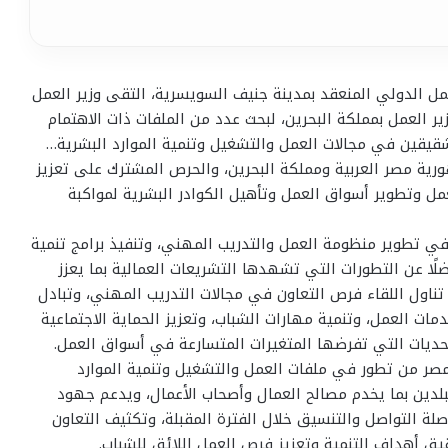
 في أعمال الدورة 114 لمؤتمر العمل الدولي المنعقد بمدينة جنيف السويسرية، التقى وزير العمل
 العمل بمملكة البحرين، لبحث عدد من الملفات ذات الاهتمام
شقيقين في مجالات العمل والتشغيل وتنمية الموارد البشرية…
هورية مصر العربية ومملكة البحرين، والحرص المشترك على تعزيز
مل وتطوير أسواق العمل وتأهيل الكوادر البشرية لمواكبة
ي تطوير منظومة العمل والتدريب المهني، وتنفيذ برامج تنمية
ًا عن التطورات التي تشهدها التشريعات العمالية بما يعزز
ناول اللقاء فرص التعاون في مجالات التدريب المهني، وتبادل
ت العمل، وتنمية مهارات الشباب، وتعزيز الحماية الاجتماعية
تحديات التي تفرضها المتغيرات المتسارعة في أسواق العمل.
 مصر من تطور في ملفات العمل والتشغيل وتنمية الموارد
لبلدين بما يخدم مصالح العمال وأصحاب الأعمال، ويدعم جهود
لة التواصل والتنسيق خلال الفترة المقبلة، وتكثيف التعاون
ق أهداف التنمية وتعزيز فرص العمل اللائق للشباب.