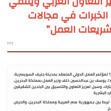
ز التعاون العربي ويلتقي
ل الخبرات في مجالات
شريعات العمل”
17
على هامش مشاركته في أعمال الدورة 114 لمؤتمر العمل الدولي المنعقد بمدينة جنيف السويسرية،
يد/ يوسف بن عبدالحسين خلف وزير العمل بمملكة البحرين،
رك، وسبل تعزيز التعاون والتنسيق بين البلدين الشقيقين
د البشرية
ي تربط بين جمهورية مصر العربية ومملكة البحرين، والحرص
ج