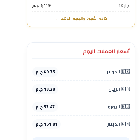
عيار 18
6,119 ج.م
كافة الأعيرة والجنيه الذهب ←
أسعار العملات اليوم
🇺🇸 الدولار
49.75 ج.م
🇸🇦 الريال
13.28 ج.م
🇪🇺 اليورو
57.47 ج.م
🇰🇼 الدينار
161.81 ج.م