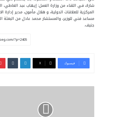
شارك في اللقاء من وزارة العمل: إيهاب عبد العاطي، الم
المركزية للعلاقات الدولية، و هلال مأمون، مدير إدارة الا
مساعد فني للوزير، والمستشار محمد عادل من البعثة ال
جنيف.
لينكدإن
فيسبوك
‫X
وزير
الخارجية
يبحث
هاتفيًا
مع
نظيريه