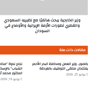
السعودي
والقطري
تطورات
الأزمة
وزير الخارجية يبحث هاتفيًا مع نظيريه السعودي
الإيرانية
والقطري تطورات الأزمة الإيرانية والأوضاع في
والأوضاع
السودان
في
السودان
مقالات ذات صلة
بالصور.. وزير العمل ومحافظ البحر الأحمر
نجاح ندوة “مخاط
يفتتحان ملتقى التوظيف بالغردقة
الشباب” بالإسكن
الدكتور محمد أب
يوليو 25, 2026
يونيو 16, 2026