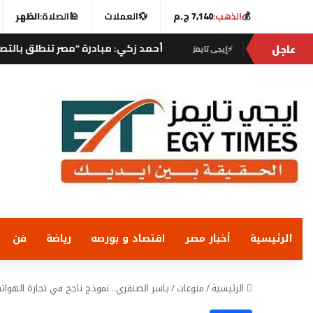
💰
الذهب:
7,140 ج.م
💱
العملات
🕌
الصلاة:
الظهر
عاجل
أحمد زكي: مبادرة “مصر تنطلق بالتصدير” تنقل خد
⚡
إيجى تايمز
الرئيسية
أخبار مصر
اقتصاد و بورصه
رياضة
فن
الرئيسية
/
منوعات
/
ياسر الصنقري.. نموذج ناجح في تجارة الهوات