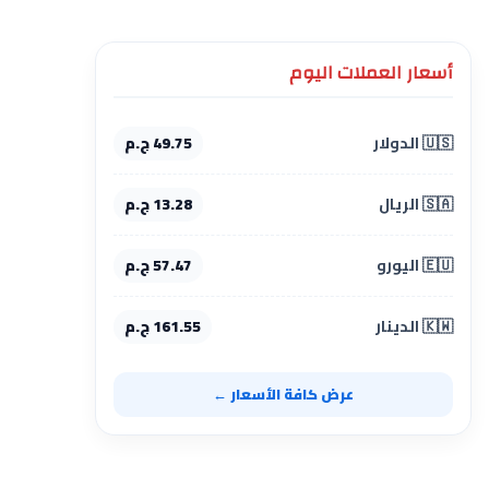
أسعار العملات اليوم
🇺🇸 الدولار
49.75 ج.م
🇸🇦 الريال
13.28 ج.م
🇪🇺 اليورو
57.47 ج.م
🇰🇼 الدينار
161.55 ج.م
عرض كافة الأسعار ←