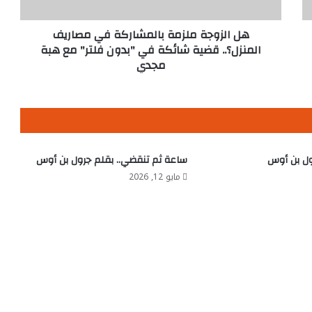
قضية
شائكة
في
هل الزوجة ملزمة بالمشاركة في مصاريف
"بدون
المنزل؟.. قضية شائكة في "بدون فلتر" مع هبة
فلتر"
مجدي
مع
هبة
مجدي
ول بن أوس
ساعة ثم تنقضي.. بقلم جرول بن أوس
مايو 12, 2026