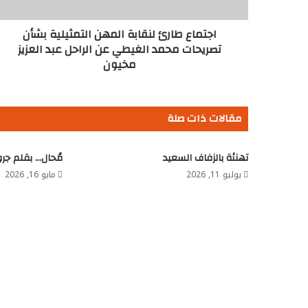
محمد
الغيطي
عن
اجتماع طارئ لنقابة المهن التمثيلية بشأن
الراحل
تصريحات محمد الغيطي عن الراحل عبد العزيز
عبد
مخيون
العزيز
مخيون
مقالات ذات صلة
تهنئة بالزفاف السعيد
مُحال… بقلم جر
يوليو 11, 2026
مايو 16, 2026