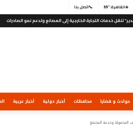
☀️
القاهرة:
35°
📞
اتصل بنا
مات التجارة الخارجية إلى المصانع وتدعم نمو الصادرات
⚡
إيجى تايمز
حوادث و قضايا
محافظات
أخبار دولية
أخبار عربية
الم
ف المحمولة وخدمة المجتمع