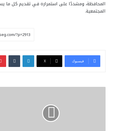
المحافظة، ومشددًا على استمراره في تقديم كل ما ي
المجتمعية.
لينكدإن
فيسبوك
‫X
اجتماع
طارئ
لنقابة
المهن
التمثيلية
بشأن
تصريحات