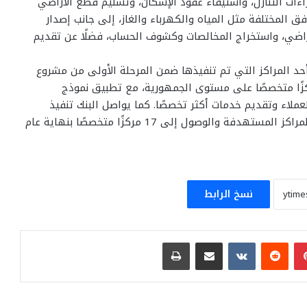
اءات التنازل، واستيفاء عقود الإسكان، وتسليم قطع الأراضي
ق المختلفة مثل المياه والكهرباء والغاز، إلى جانب إصدار
أراضي، واستخراج المخالصات وكشوف الحساب، فضلًا عن تقديم
حد المراكز التي تم تنفيذها ضمن المرحلة الأولى من مشروع
عمليات الإسكان”، والذي يستهدف إنشاء 17 مركزًا متخصصًا على مستوى الجمهورية، مع تطبيق نموذج
لاء وتقديم خدمات أكثر تخصصًا. كما يواصل البنك تنفيذ
المرحلة الثانية من المشروع، تمهيدًا لاستكمال افتتاح المراكز المستهدفة والوصول إلى 17 مركزًا متخصصًا بنهاية عام
نسخ الرابط
بينتيريست
مشاركة عبر البريد
طباعة