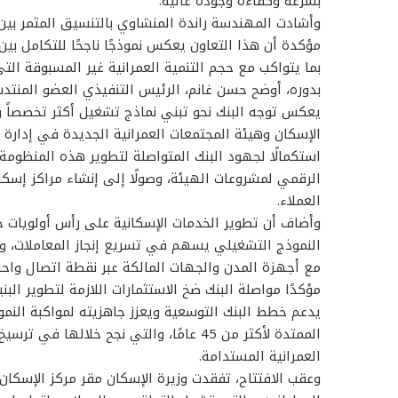
بسرعة وكفاءة وجودة عالية.
وأشادت المهندسة راندة المنشاوي بالتنسيق المثمر بين ه
مؤكدة أن هذا التعاون يعكس نموذجًا ناجحًا للتكامل ب
بما يتواكب مع حجم التنمية العمرانية غير المسبوقة ا
بدوره، أوضح حسن غانم، الرئيس التنفيذي العضو المنتدب 
يعكس توجه البنك نحو تبني نماذج تشغيل أكثر تخصصاً وكف
الإسكان وهيئة المجتمعات العمرانية الجديدة في إدارة 
استكمالًا لجهود البنك المتواصلة لتطوير هذه المنظوم
الرقمي لمشروعات الهيئة، وصولًا إلى إنشاء مراكز إسك
العملاء.
وأضاف أن تطوير الخدمات الإسكانية على رأس أولويات خط
النموذج التشغيلي يسهم في تسريع إنجاز المعاملات، وت
مع أجهزة المدن والجهات المالكة عبر نقطة اتصال واحدة،
مؤكدًا مواصلة البنك ضخ الاستثمارات اللازمة لتطوير البن
يدعم خطط البنك التوسعية ويعزز جاهزيته لمواكبة النمو
الممتدة لأكثر من 45 عامًا، والتي نجح خ
العمرانية المستدامة.
وعقب الافتتاح، تفقدت وزيرة الإسكان مقر مركز الإسكا