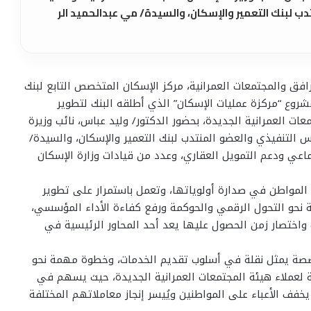
ب لبنك التعمير والإسكان، والسيدة/ مي عبدالحميد الر
افق والمجتمعات العمرانية، مركز الإسكان المتخصص التابع لبنك
شروع “مركزة عمليات الإسكان” الذي أطلقه البنك لتطوير
ات العمرانية الجديدة، بحضور الدكتور/ وليد عباس، نائب وزيرة
س التنفيذي والعضو المنتدب لبنك التعمير والإسكان، والسيدة/
اعي ودعم التمويل العقاري، وعدد من قيادات وزارة الإسكان
المواطن في صدارة أولوياتها، وتعمل باستمرار على تطوير
ة نحو التحول الرقمي والحوكمة ورفع كفاءة الأداء المؤسسي،
واختصار زمن الحصول عليها يعد أحد المحاور الرئيسية في
خصصة يمثل نقلة في أسلوب تقديم الخدمات، وخطوة مهمة نحو
ة لعملاء هيئة المجتمعات العمرانية الجديدة، حيث يسهم في
فف الأعباء على المواطنين ويُيسر إنجاز معاملاتهم المختلفة