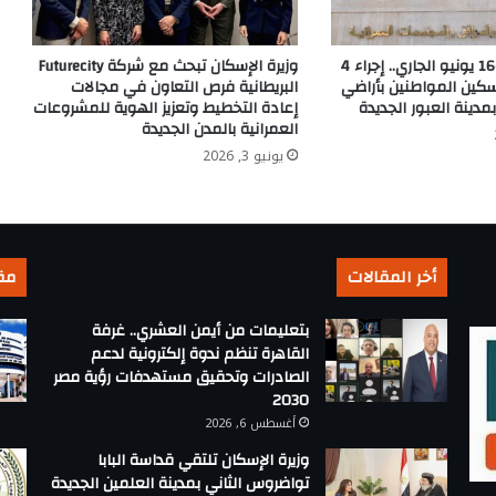
“الإسكان”: 15 و16 يونيو الجاري.. إجراء 4
وزيرة الإسكان تبحث مع شركة Futurecity
سكين المواطنين بأراضي
البريطانية فرص التعاون في مجالات
مدينة العبور الجديدة
إعادة التخطيط وتعزيز الهوية للمشروعات
العمرانية بالمدن الجديدة
يونيو 3, 2026
أخر المقالات
مق
بتعليمات من أيمن العشري.. غرفة
القاهرة تنظم ندوة إلكترونية لدعم
الصادرات وتحقيق مستهدفات رؤية مصر
2030
أغسطس 6, 2026
وزيرة الإسكان تلتقي قداسة البابا
تواضروس الثاني بمدينة العلمين الجديدة