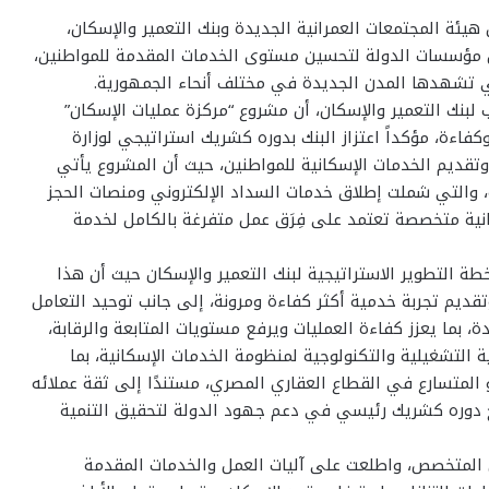
يئة المجتمعات العمرانية الجديدة وبنك التعمير والإسكان،
ين مؤسسات الدولة لتحسين مستوى الخدمات المقدمة للمواطنين،
لتي تشهدها المدن الجديدة في مختلف أنحاء الجمهورية.
لبنك التعمير والإسكان، أن مشروع “مركزة عمليات الإسكان”
اءة، مؤكداً اعتزاز البنك بدوره كشريك استراتيجي لوزارة
وتقديم الخدمات الإسكانية للمواطنين، حيث أن المشروع يأتي
ة، والتي شملت إطلاق خدمات السداد الإلكتروني ومنصات الحجز
انية متخصصة تعتمد على فِرَق عمل متفرغة بالكامل لخدمة
ة التطوير الاستراتيجية لبنك التعمير والإسكان حيث أن هذا
قديم تجربة خدمية أكثر كفاءة ومرونة، إلى جانب توحيد التعامل
 بما يعزز كفاءة العمليات ويرفع مستويات المتابعة والرقابة،
ية التشغيلية والتكنولوجية لمنظومة الخدمات الإسكانية، بما
 المتسارع في القطاع العقاري المصري، مستندًا إلى ثقة عملائه
لالها في ترسيخ دوره كشريك رئيسي في دعم جهود الدولة لتحقيق التنمية
ن المتخصص، واطلعت على آليات العمل والخدمات المقدمة