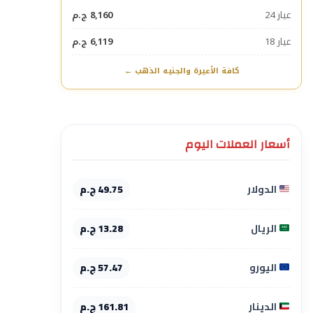
عيار 24
8,160 ج.م
عيار 18
6,119 ج.م
كافة الأعيرة والجنيه الذهب ←
أسعار العملات اليوم
الدولار
49.75 ج.م
الريال
13.28 ج.م
اليورو
57.47 ج.م
الدينار
161.81 ج.م