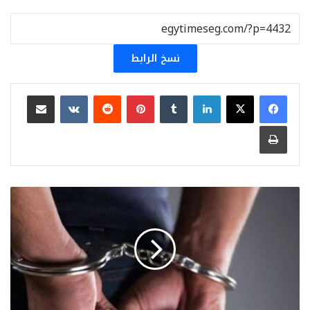
نسخ الرابط
لينكدإن
بينتيريست
مشاركة عبر البريد
طباعة
سقوط
متحرش
مترو
الأنفاق
في
قبضة
رجال
الشرطة