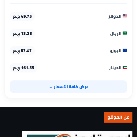
الدولار
49.75 ج.م
الريال
13.28 ج.م
اليورو
57.47 ج.م
الدينار
161.55 ج.م
عرض كافة الأسعار ←
عن الموقع