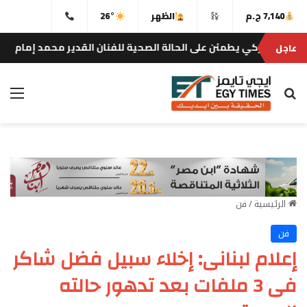
7,140 ج.م
الظهر
26°
يطمئن على الحالة الصحية للفنان القدير محمد إمام
عاجل
إيجى تايمز
بحث عن
الق
الرئيسية
/
فن
فن
إعلام لبنانى: إخلاء سبيل فضل شاكر
فى 3 ملفات بعد تدهور حالته