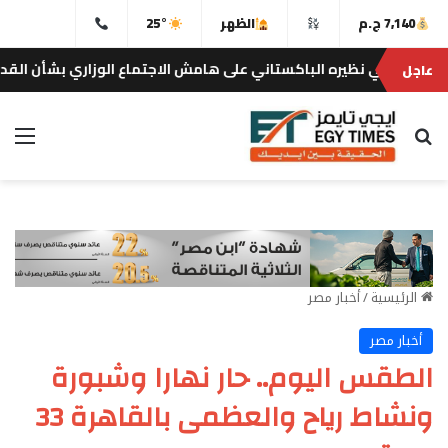
7,140 ج.م
الظهر
25°
يره الباكستاني على هامش الاجتماع الوزاري بشأن القدس في عمّان
عاجل
بحث عن
الق
الرئيسية
/
أخبار مصر
أخبار مصر
الطقس اليوم.. حار نهارا وشبورة
ونشاط رياح والعظمى بالقاهرة 33