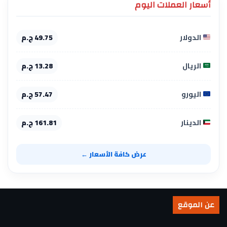
أسعار العملات اليوم
الدولار
49.75 ج.م
الريال
13.28 ج.م
اليورو
57.47 ج.م
الدينار
161.81 ج.م
عرض كافة الأسعار ←
عن الموقع