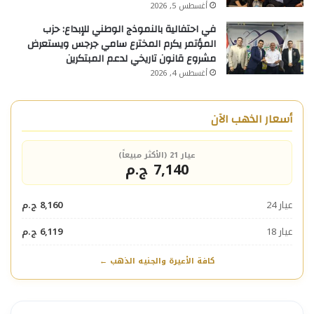
أغسطس 5, 2026
في احتفالية بالنموذج الوطني للإبداع: حزب
المؤتمر يكرم المخترع سامي جرجس ويستعرض
مشروع قانون تاريخي لدعم المبتكرين
أغسطس 4, 2026
أسعار الذهب الآن
عيار 21 (الأكثر مبيعاً)
7,140 ج.م
عيار 24
8,160 ج.م
عيار 18
6,119 ج.م
كافة الأعيرة والجنيه الذهب ←