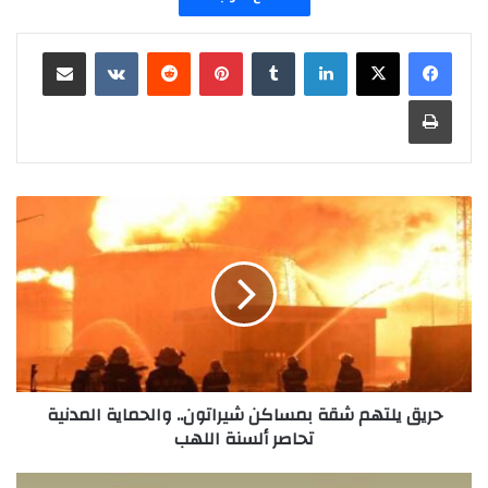
لينكدإن
بينتيريست
مشاركة عبر البريد
طباعة
حريق
يلتهم
شقة
بمساكن
شيراتون..
والحماية
المدنية
تحاصر
ألسنة
اللهب
حريق يلتهم شقة بمساكن شيراتون.. والحماية المدنية
تحاصر ألسنة اللهب
وزير