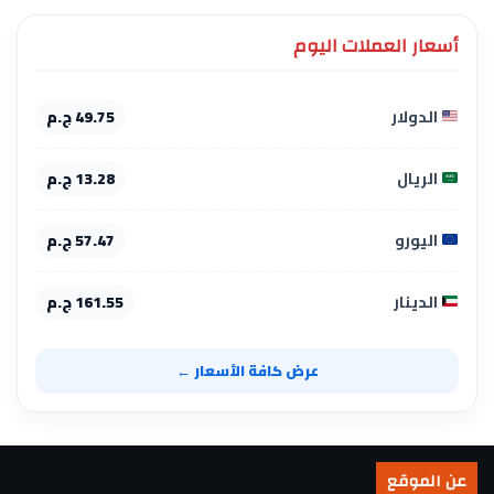
أسعار العملات اليوم
الدولار
49.75 ج.م
الريال
13.28 ج.م
اليورو
57.47 ج.م
الدينار
161.55 ج.م
عرض كافة الأسعار ←
عن الموقع