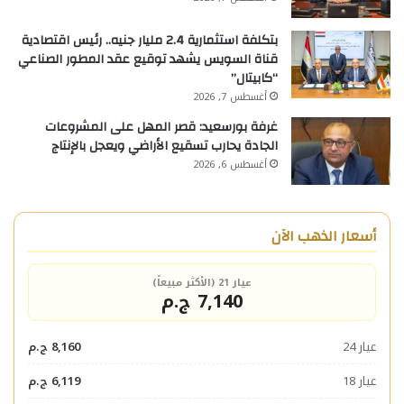
بتكلفة استثمارية 2.4 مليار جنيه.. رئيس اقتصادية
قناة السويس يشهد توقيع عقد المطور الصناعي
“كابيتال”
أغسطس 7, 2026
غرفة بورسعيد: قصر المهل على المشروعات
الجادة يحارب تسقيع الأراضي ويعجل بالإنتاج
أغسطس 6, 2026
أسعار الذهب الآن
عيار 21 (الأكثر مبيعاً)
7,140 ج.م
عيار 24
8,160 ج.م
عيار 18
6,119 ج.م