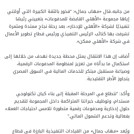
من جانبه..قال «مهاب جمال»: “فخور بالثقة الكبيرة التي أولتني
إياها مجموعة «الأهلي القابضة للمدفوعات» بتعييني رئيسًا
تنفيذيًا لشركة «الأهلي للإدخار»، بعد رحلة نجاح ممتدة ومثمرة
تشرفت بها كنائب الرئيس التنفيذي ورئيس قطاع تطوير الأعمال
في شركة «الأهلي ممكن».
أضاف إن هذا الانتقال يمثل محطة جديدة نهدف من خلالها إلى
استكمال ما بدأناه من تعزيز لمنظومة المدفوعات الرقمية،
وصياغة مستقبل مبتكر للخدمات المالية في السوق المصري
يتجاوز الأطر التقليدية.
وأكد: “نتطلع في المرحلة المقبلة إلى بناء كيان تكنولوجي
مستدام، وتوظيف خبراتنا المتراكمة داخل المجموعة لتقديم
حلول إدخارية ومدفوعات رقمية متطورة تلامس احتياجات العملاء
بفعالية وتدعم الشمول المالي.”
ويُعد «مهاب جمال» من القيادات التنفيذية البارزة في قطاع