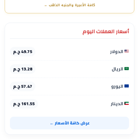
كافة الأعيرة والجنيه الذهب ←
أسعار العملات اليوم
الدولار
49.75 ج.م
الريال
13.28 ج.م
اليورو
57.47 ج.م
الدينار
161.55 ج.م
عرض كافة الأسعار ←