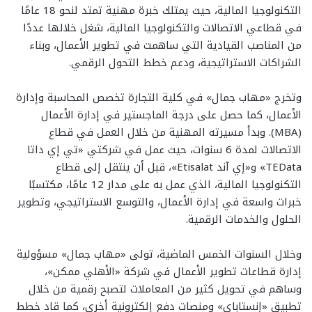
التكنولوجيا المالية، حيث يمتلك خبرة مهنية تمتد لنحو 18 عامًا
في قطاعي الاتصالات والتكنولوجيا المالية، شغل خلالها عددًا
من المناصب القيادية التي ساهمت في تطوير الأعمال، وبناء
الشراكات الاستراتيجية، ودعم خطط التحول الرقمي.
وتخرج «مهاب جمال» في كلية التجارة تخصص المحاسبة وإدارة
الأعمال، كما حصل على درجة الماجستير في إدارة الأعمال
(MBA). وبدأ مسيرته المهنية من خلال العمل في قطاع
الاتصالات لمدة 6 سنوات، حيث عمل في شركتي «تي إي داتا
TEData» و«إي آند Etisalat»، قبل أن ينتقل إلى قطاع
التكنولوجيا المالية، الذي عمل به على مدار 12 عامًا، مكتسبًا
خبرات واسعة في إدارة الأعمال، والتوسع الاستراتيجي، وتطوير
الحلول والخدمات الرقمية.
وخلال السنوات الخمس الماضية، تولى «مهاب جمال» مسؤولية
إدارة قطاعات تطوير الأعمال في شركة «الأهلي ممكن»،
وساهم في تحويل كثير من المعاملات لتصبح رقمية من خلال
تطبيق «إنستاباي» ومنصات دفع إلكترونية أخرى، كما قاد خطط