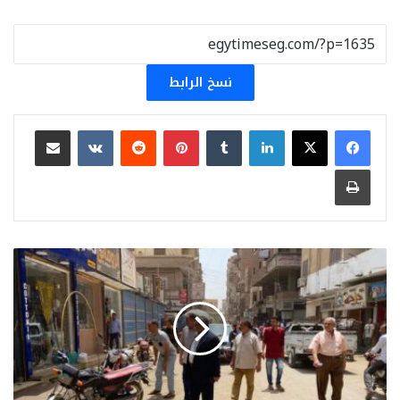
نسخ الرابط
لينكدإن
بينتيريست
مشاركة عبر البريد
طباعة
حملة
مكبرة
بمغاغة
بالمنيا
تسفر
عن
إصدار
14