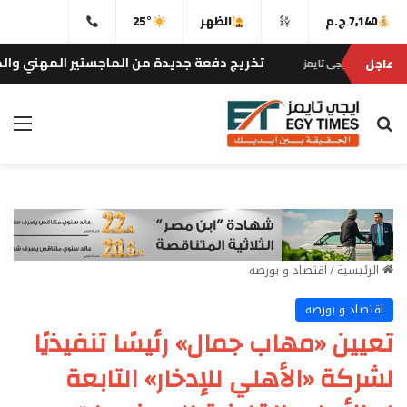
7,140 ج.م
الظهر
25°
تخريج دفعة جديدة من الماجستير المهني والدكتوراه المهنية ف
عاجل
بحث عن
الق
الرئيسية
/
اقتصاد و بورصه
اقتصاد و بورصه
تعيين «مهاب جمال» رئيسًا تنفيذيًا
لشركة «الأهلي للإدخار» التابعة