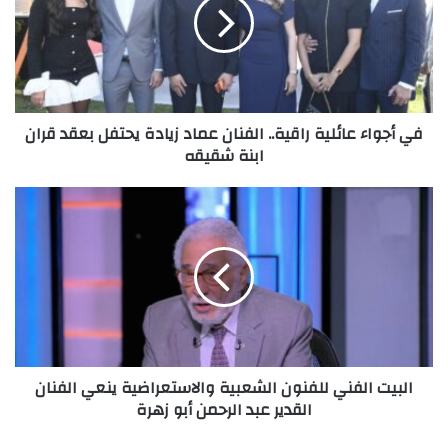
راقية..
الفنان
عماد
زيادة
يحتفل
بعقد
قران
في أجواء عائلية راقية.. الفنان عماد زيادة يحتفل بعقد قران
ابنة
ابنة شقيقه
شقيقه
البيت
الفني
للفنون
الشعبية
والاستعراضية
ينعي
الفنان
القدير
عبد
الرحمن
البيت الفني للفنون الشعبية والاستعراضية ينعي الفنان
أبو
القدير عبد الرحمن أبو زهرة
زهرة