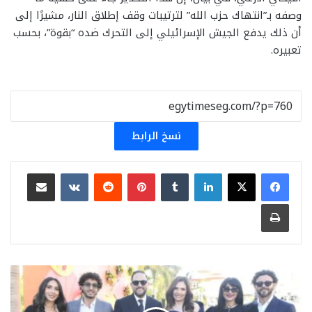
وصفه بـ”انتهاك حزب الله” لترتيبات وقف إطلاق النار، مشيرًا إلى
أن ذلك يدفع الجيش الإسرائيلي إلى التحرك ضده “بقوة”، بحسب
تعبيره.
نسخ الرابط
لينكدإن
بينتيريست
مشاركة عبر البريد
طباعة
في
أجواء
عائلية