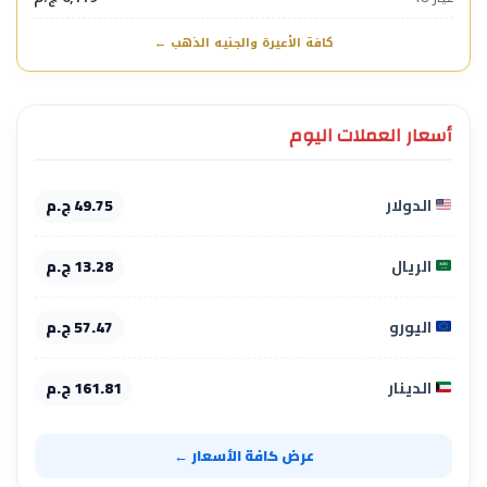
كافة الأعيرة والجنيه الذهب ←
أسعار العملات اليوم
الدولار
49.75 ج.م
الريال
13.28 ج.م
اليورو
57.47 ج.م
الدينار
161.81 ج.م
عرض كافة الأسعار ←