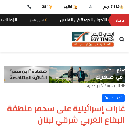
7,140 ج.م
الظهر
28°
الزمالك يكثف تدريبات
عاجل
إيجى تايمز
بحث عن
الق
الرئيسية
/
أخبار دولية
أخبار دولية
غارات إسرائيلية على سحمر منطقة
البقاع الغربي شرقي لبنان