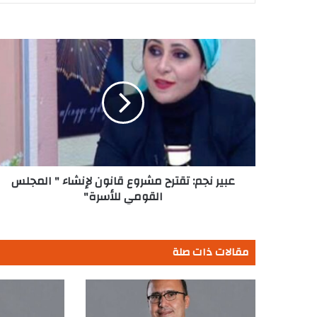
عبير
نجم:
تقترح
مشروع
قانون
لإنشاء
"
المجلس
القومي
للأسرة"
عبير نجم: تقترح مشروع قانون لإنشاء " المجلس
القومي للأسرة"
مقالات ذات صلة