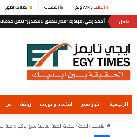
الذهب:
7,140 ج.م
العملات
الصلاة:
الظهر
عاجل
كي: مبادرة “مصر تنطلق بالتصدير” تنقل خدمات التجارة الخارجية إلى ال
الرئيسية
أخبار مصر
اقتصاد و بورصه
رياضة
فن
الرئيسية
/
الصحة
/
منظمة الصحة العالمية تمنح الدكتورة هبة السو