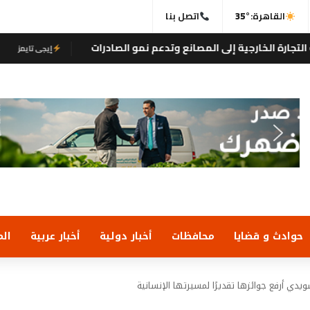
القاهرة:
35°
اتصل بنا
مصانع وتدعم نمو الصادرات
تعرف على برامج كلية
إيجى تايمز
حوادث و قضايا
محافظات
أخبار دولية
أخبار عربية
الم
يدي أرفع جوائزها تقديرًا لمسيرتها الإنسانية