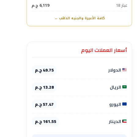
عيار 18
6,119 ج.م
كافة الأعيرة والجنيه الذهب ←
أسعار العملات اليوم
الدولار
49.75 ج.م
الريال
13.28 ج.م
اليورو
57.47 ج.م
الدينار
161.55 ج.م