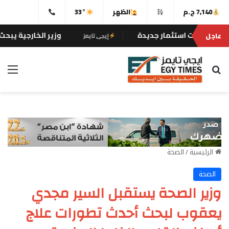
7,140 ج.م
الظهر
33°
ستثمار جديدة
وزير الخارجية يبحث هاتفيًا مع نظ
عاجل
إيجى تايمز
بحث عن
الق
الرئيسية
/
الصحة
الصحة
وزير الصحة يستقبل السير مجدي
يعقوب لبحث أحدث تطورات علاج