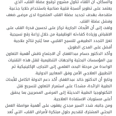
والسكان، أن اللقاء تناول مشروع ترقيع عضلة القلب، الذي
يعتمد على تطوير أنسجة قلبية صناعية باستخدام خلايا جذعية
متقدمة، بهدف تجديد عضلة القلب المتضررة لدى مرضى ضعف
وفشل عضلة القلب.
ولفت إلى أن الأبحاث الجارية تركز على تحسين قدرة القلب على
الانقباض وزيادة كفاءته الوظيفية من خلال زراعة رقع نسيجية
تعزز التجدد الطبيعي للنسيج القلبي، مما يُتيح نتائج علاجية
أفضل على المدى الطويل.
وأكد الدكتور حسام عبدالغفار، أن الاجتماع ناقش أهمية التعاون
بين المؤسسات البحثية والجهات التنظيمية لنقل هذه التقنيات
الواعدة من مرحلة البحث العلمي إلى التجارب الإكلينيكية ثم
التطبيق العلاجي الآمن وفق المعايير الدولية.
وتابع أن الدكتور خالد عبدالغفار، أكد دعم الدولة الكامل للأبحاث
الطبية الرائدة، مشددًا على استمرار التعاون لتسريع نقل
التكنولوجيا الطبية الحديثة إلى المرضى المصريين بما يحقق
أعلى مستويات الاستفادة العلاجية.
ومن جانبه، شدد السير مجدي يعقوب على أهمية مواصلة العمل
البحثي المشترك لتقديم حلول مبتكرة لأمراض القلب، التي تُعد