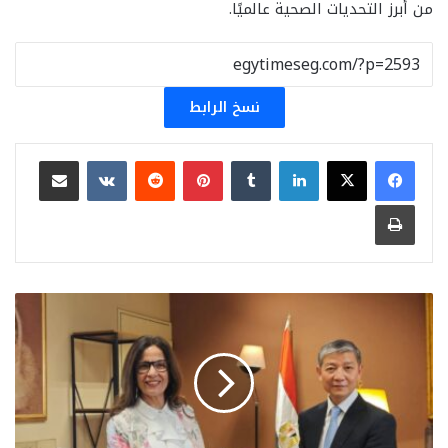
من أبرز التحديات الصحية عالميًا.
نسخ الرابط
لينكدإن
بينتيريست
مشاركة عبر البريد
طباعة
وزيرة
الثقافة
تبحث
مع
السفير
الصيني
سبل