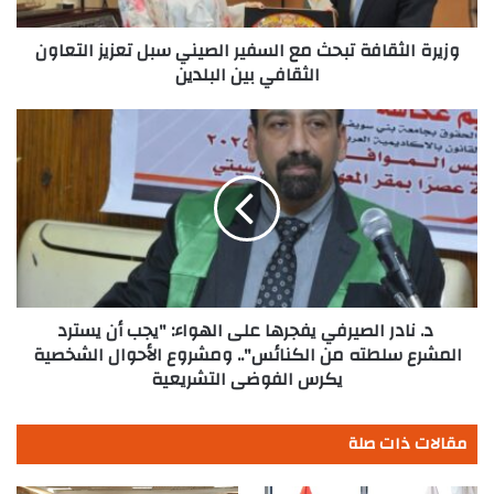
تعزيز
التعاون
الثقافي
وزيرة الثقافة تبحث مع السفير الصيني سبل تعزيز التعاون
بين
الثقافي بين البلدين
البلدين
د.
نادر
الصيرفي
يفجرها
على
الهواء:
"يجب
أن
يسترد
المشرع
د. نادر الصيرفي يفجرها على الهواء: "يجب أن يسترد
سلطته
المشرع سلطته من الكنائس".. ومشروع الأحوال الشخصية
من
يكرس الفوضى التشريعية
الكنائس"..
ومشروع
مقالات ذات صلة
الأحوال
الشخصية
يكرس