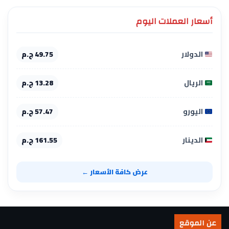
أسعار العملات اليوم
الدولار
49.75 ج.م
الريال
13.28 ج.م
اليورو
57.47 ج.م
الدينار
161.55 ج.م
عرض كافة الأسعار ←
عن الموقع