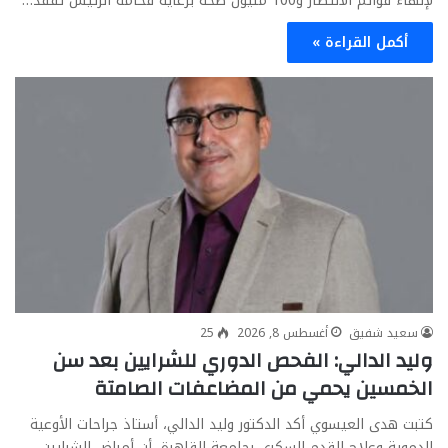
لإنهاء قوائم الانتظار و100 مليون صحة برعاية فخامة الرئيس تفقد…
أكمل القراءة »
سعيد شفيق
أغسطس 8, 2026
25
وليد الدالي: الفحص الدوري للشرايين بعد سن
الخمسين يحمي من المضاعفات الصامتة
كتبت هدى العيسوي أكد الدكتور وليد الدالي، أستاذ جراحات الأوعية
الدموية وعلاج القدم السكري بجامعة القاهرة، أن أمراض الشرايين