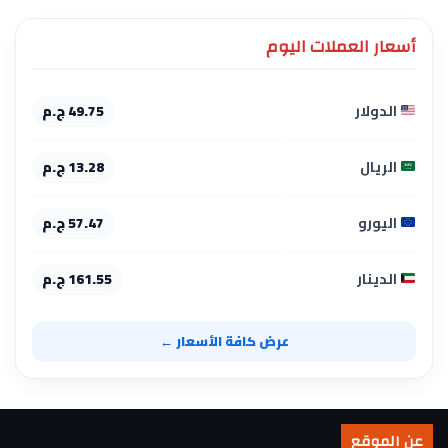
أسعار العملات اليوم
الدولار
49.75 ج.م
الريال
13.28 ج.م
اليورو
57.47 ج.م
الدينار
161.55 ج.م
عرض كافة الأسعار ←
عن الموقع