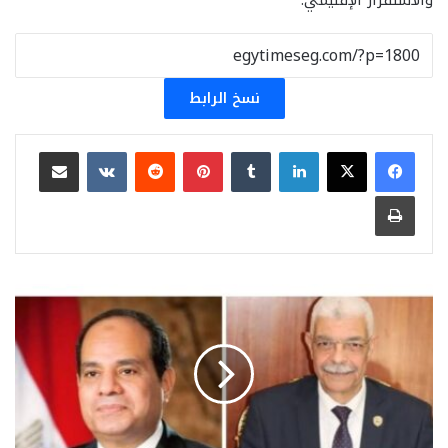
والاستقرار الإقليمي.
نسخ الرابط
لينكدإن
بينتيريست
مشاركة عبر البريد
طباعة
رئيس
جامعة
المنوفية
يهنئ
الرئيس
السيسي
والشعب
المصري