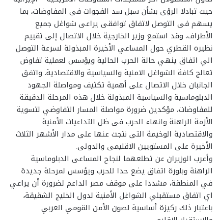
حيث تبادلا الرؤى بشأن سبل سد الفجوات فى المفاوضات، بما
يسهم فى التوصل لاتفاق توافقى يراعى شواغل جميع
الأطراف. وقد استمع وزير الخارجية خلال الاتصال إلى تقييم
نظيره القطري حول المساعي الأخيرة المبذولة لسرعة التوصل
الي اتفاق ينهي حالة الحرب الحالية ويؤسس لعملية تفاوض
تعالج كافة الشواغل الامنية والسياسية والاقتصادية. واتفق
الجانبان خلال الاتصال على أهمية تكثيف ومواصلة الجهود
الدبلوماسية والسياسية المبذولة خلال هذه المرحلة الدقيقة
للمفاوضات، مؤكدين ضرورة مواصلة المسار التفاوضي لتسوية
الأزمة الراهنة وانهاء الحرب فى ظل التداعيات الأمنية
والاقتصادية الوخيمة التى نتجت عنها على مدار الأشهر الثلاث
الأخيرة على المستويين الاقليمى والدولى.
وأعرب الوزيران عن تطلعهما لنجاح المساعى الدبلوماسية
الراهنة وبلورة اتفاق يضع حدا للحرب ويؤسس لمرحلة جديدة
في المنطقة، مشددا على موقف مصر الداعم لضرورة أن يراعي
اي اتفاق مستقبلي الشواغل الأمنية لدول الخليج الشقيقة،
باعتبار ذلك ركيزة أساسية لصون الأمن القومي العربي