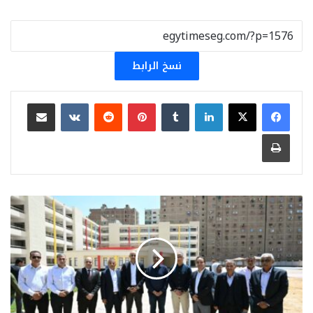
نسخ الرابط
لينكدإن
بينتيريست
مشاركة عبر البريد
طباعة
خلال
جولته
اليوم
بالمحافظة:
رئيس
الوزراء
يستجيب
لطلبات