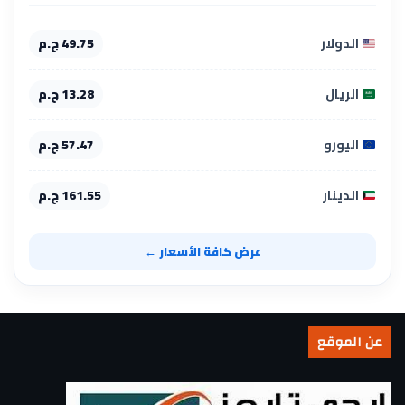
الدولار
49.75 ج.م
الريال
13.28 ج.م
اليورو
57.47 ج.م
الدينار
161.55 ج.م
عرض كافة الأسعار ←
عن الموقع