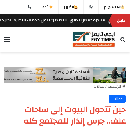
7,140 ج.م
الظهر
35°
رة “مصر تنطلق بالتصدير” تنقل خدمات التجارة الخارجية إلى المصانع و
عاجل
بحث عن
الق
الرئيسية
/
مقالات
مقالات
حين تتحول البيوت إلى ساحات
عنف.. جرس إنذار للمجتمع كله