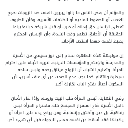
والمؤلم أن بعض الناس ما زالوا يبررون العنف ضد الزوجات بحجج
الغضب أو الضغوط المادية أو الخلافات الأسرية، وكأن الظروف
تعطي الإنسان حق إهانة أو ضرب أو قتل شريكة حياته! بينما
الحقيقة أن الأخلاق تظهر وقت الشدة، وأن الإنسان المحترم
يضبط نفسه مهما اشتدت الأزمات.
إن مواجهة هذه الظاهرة تحتاج إلى دور حقيقي من الأسرة
والمدرسة والإعلام والمؤسسات الدينية، لتربية الأبناء على احترام
المرأة، وتعليم الشباب أن الزواج ميثاق رحمة وليس ساحة
سيطرة وانتقام. كما يجب عدم الصمت عن أي عنف أسري، لأن
السكوت أحيانًا يفتح الباب لكارثة أكبر.
وفي النهاية، تبقى المرأة قلب البيت وروحه، وإذا ضاع الأمان
داخل الأسرة ضاع استقرار المجتمع كله. فاحترام المرأة ليس
رفاهية، بل دين وأخلاق وإنسانية، ومن يرفع يده على امرأة أو
يهينها فقد أسقط عن نفسه معنى الرجولة قبل أي شيء آخر.