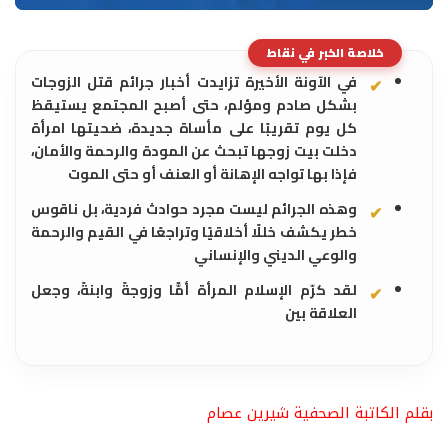
خلاصة الخبر في نقاط
في الآونة الأخيرة تزايدت أخبار جرائم قتل الزوجات
بشكل صادم ومؤلم، حتى أصبح المجتمع يستيقظ
كل يوم تقريبًا على مأساة جديدة، ضحيتها امرأة
دخلت بيت زوجها تبحث عن المودة والرحمة والأمان،
فإذا بها تواجه الإهانة أو العنف أو حتى الموت
وهذه الجرائم ليست مجرد حوادث فردية، بل ناقوس
خطر يكشف خللًا أخلاقيًا وتراجعًا في القيم والرحمة
والوعي الديني والإنساني
لقد كرّم الإسلام المرأة أمًّا وزوجةً وابنةً، وجعل
العلاقة بين
بقلم الكاتبة الصحفية شيرين عصام