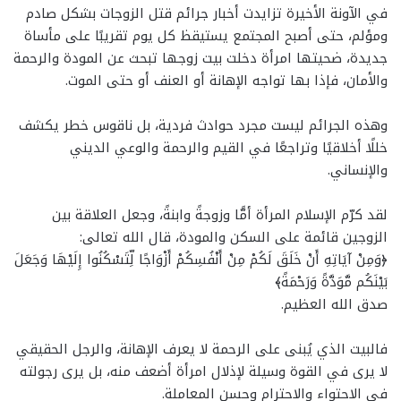
في الآونة الأخيرة تزايدت أخبار جرائم قتل الزوجات بشكل صادم
ومؤلم، حتى أصبح المجتمع يستيقظ كل يوم تقريبًا على مأساة
جديدة، ضحيتها امرأة دخلت بيت زوجها تبحث عن المودة والرحمة
والأمان، فإذا بها تواجه الإهانة أو العنف أو حتى الموت.
وهذه الجرائم ليست مجرد حوادث فردية، بل ناقوس خطر يكشف
خللًا أخلاقيًا وتراجعًا في القيم والرحمة والوعي الديني
والإنساني.
لقد كرّم الإسلام المرأة أمًّا وزوجةً وابنةً، وجعل العلاقة بين
الزوجين قائمة على السكن والمودة، قال الله تعالى:
﴿وَمِنْ آيَاتِهِ أَنْ خَلَقَ لَكُمْ مِنْ أَنْفُسِكُمْ أَزْوَاجًا لِّتَسْكُنُوا إِلَيْهَا وَجَعَلَ
بَيْنَكُم مَّوَدَّةً وَرَحْمَةً﴾
صدق الله العظيم.
فالبيت الذي يُبنى على الرحمة لا يعرف الإهانة، والرجل الحقيقي
لا يرى في القوة وسيلة لإذلال امرأة أضعف منه، بل يرى رجولته
في الاحتواء والاحترام وحسن المعاملة.