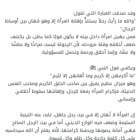
وقد صدقت العبارة التي تقول:
“والله ما رأيتُ رجلاً يستلذُّ بإهانة المرأة إلا وهو مُهان بين أوساط
الرجال.”
فمن يهين امرأة داخل بيته لا يكون قويًا كما يظن، بل يكشف
ضعف أخلاقه وقلة مروءته، لأن الرجولة ليست صراخًا ولا بطشًا
ولا عنفًا، وإنما أخلاق ورحمة وتحمل للمسؤولية.
ويكفي قول النبي ﷺ:
“ما أكرمهن إلا كريم وما أهانهن إلا لئيم.”
وهو ميزان عظيم يفرق بين صاحب الخلق الكريم وصاحب النفس
الدنيئة، فإكرام المرأة رفعة للرجل، وإهانتها سقوط أخلاقي
وإنساني.
إن المرأة لا تُهان إلا في بيت رجل جاهل، غابت عنه التربية
السليمة وضعف فيه الوازع الديني، أما في بيت الرجل الصالح
فهي أمانة يصونها ويحفظ كرامتها، لأنه يعلم أن الله سيحاسبه
على كل كلمة جارحة وكل ظلم وكل قسوة.