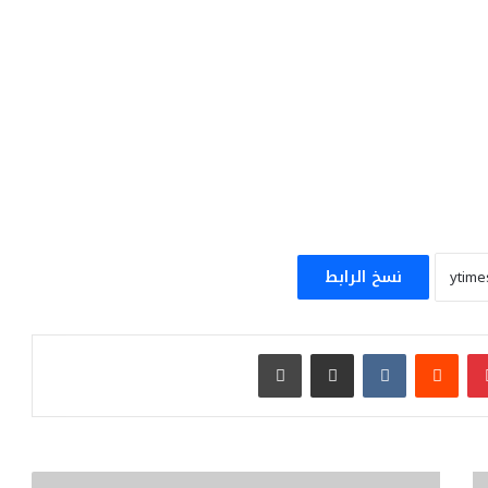
نسخ الرابط
بينتيريست
مشاركة عبر البريد
طباعة
أمام