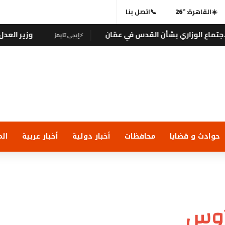
☀️
القاهرة:
26°
📞
اتصل بنا
اري بشأن القدس في عمّان
وزير العدل يجري زيار
⚡
إيجى تايمز
حوادث و قضايا
محافظات
أخبار دولية
أخبار عربية
الم
 أوس