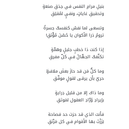
بنيلِ مرامِ النفس في حِذقِ صنعةٍ
وتحقيقِ غاياتٍ، ونفيٍ لمُقلِقِ
وتسعى لما نفسٌ كنفسكَ جسرةٌ
ترومُ ذرا الأكوان يا حُسْنَ مُؤْنَقِ!
إذا كنت ذا خطبٍ جليلٍ وهمّةٍ
تكنّفكَ الجهّالُ في كلّ مفرقِ
وما كلُّ مَن قد حازَ بعضَ ملافظٍ
حريٌ بأن يرقى لقولٍ موفّقِ
وما ذاك إلا من قليل دِرايةٍ
بإيرادِ وُرّادِ العقول لمَوثقِ
فأنت الذي قد حزت حد فصاحة
بَزَزْتَ بها الأقوام في كل مَزْنَقِ