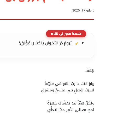
مايو 17, 2026
خلاصة الخبر في نقاط
ترومُ ذرا الأكوان يا حُسْنَ مُؤْنَقِ!
هِمّة…
ولوْ كنتَ يا ربَّ القوافي متيّماّ
لسرتَ لوَصلٍ في مسيٍّ ومشرقِ
ولكنّ همّاً قد تغشّاكَ جَهرةً
لحبِّ معالي الأمر حدّ التعلُّقِ