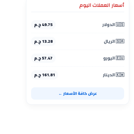
أسعار العملات اليوم
🇺🇸 الدولار
49.75 ج.م
🇸🇦 الريال
13.28 ج.م
🇪🇺 اليورو
57.47 ج.م
🇰🇼 الدينار
161.81 ج.م
عرض كافة الأسعار ←