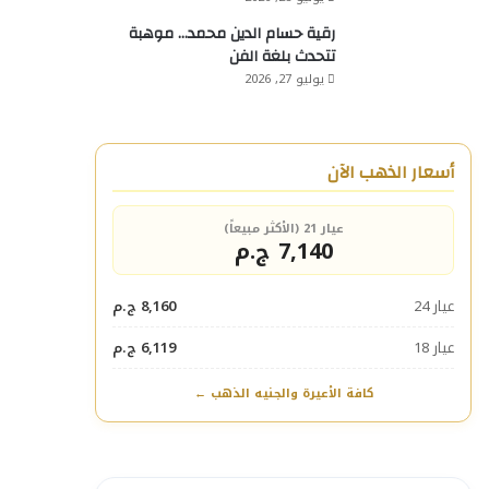
رقية حسام الدين محمد… موهبة
تتحدث بلغة الفن
يوليو 27, 2026
أسعار الذهب الآن
عيار 21 (الأكثر مبيعاً)
7,140 ج.م
عيار 24
8,160 ج.م
عيار 18
6,119 ج.م
كافة الأعيرة والجنيه الذهب ←