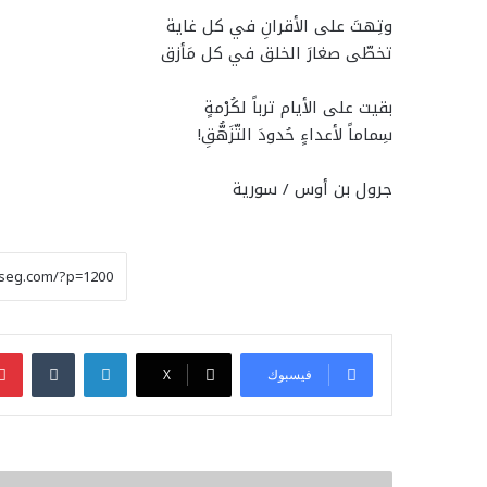
وتِهتَ على الأقرانِ في كل غاية
تخطّى صغارَ الخلق في كل مَأزق
بقيت على الأيام ترباً لكُرْمةٍ
سِماماً لأعداءٍ حُدودَ التّزَهُّقِ!
جرول بن أوس / سورية
لينكدإن
فيسبوك
‫X
بمناسبة