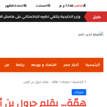
💰
الذهب:
7,140 ج.م
💱
العملات
🕌
الصلاة:
الظهر
عاجل
وزير الخارجية يلتقي نظيره الباكستاني على هامش الاجتماع الوز
الرئيسية
أخبار مصر
اقتصاد و بورصه
رياضة
فن
الرئيسية
/
منوعات
/
هِمّة… بقلم جرول بن أوس
منوعات
هِمّة… بقلم جرول بن