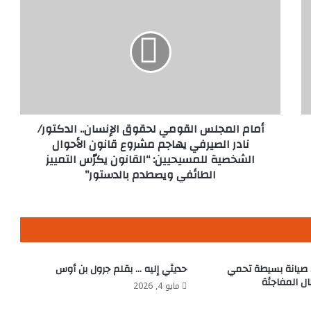
المجلس
القومي
لحقوق
الإنسان..
الدكتور/
نادر
الصيرفي
يهاجم
مشروع
أمام المجلس القومي لحقوق الإنسان.. الدكتور/
قانون
نادر الصيرفي يهاجم مشروع قانون الأحوال
الأحوال
الشخصية للمسيحيين: “القانون يكرّس التمييز
الشخصية
الطائفي ويصطدم بالدستور”
للمسيحيين:
“القانون
يكرّس
التمييز
الطائفي
ويصطدم
. صيانة بسيطة تحمي
حديثي إليه … بقلم جرول بن أوس
بالدستور”
ل المفاجئة
مايو 4, 2026