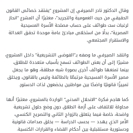
وقال الدكتور نادر الصيرفي إن المشروع “يفتقد خصائص القانون
الحقيقي من حيث العمومية والتجريد”، معتبرًا أن المشرع “انحاز
لرغبات ست طوائف على حساب مصلحة الأسرة المسيحية
المصرية”، بدلًا من استخلاص مبادئ عامة موحدة تحقق العدالة
والاستقرار المجتمعي.
وانتقد الصيرفي ما وصفه بـ”الفوضى التشريعية” داخل المشروع،
مشيرًا إلى أن بعض الطوائف تسمح بأسباب متعددة للطلاق،
بينما تمنعها طوائف أخرى بصورة شبه مطلقة، وهو ما يجعل
مصير الأسرة المسيحية مرتبطًا بالطائفة وليس بالقانون، ويخلق
تمييزًا قانونيًا واضحًا بين مواطنين يخضعون لذات الدستور.
كما هاجم فكرة “الانحلال المدني” الواردة بالمشروع، معتبرًا أنها
محاولة للالتفاف على أزمة الطلاق دون وضع حلول تشريعية
واضحة، خاصة فيما يتعلق بالزواج الثاني والتصريح الكنسي،
الأمر الذي يهدد — بحسب الدراسة — بخلق صدامات قانونية
ودستورية مستقبلية بين أحكام القضاء والقرارات الكنسية.