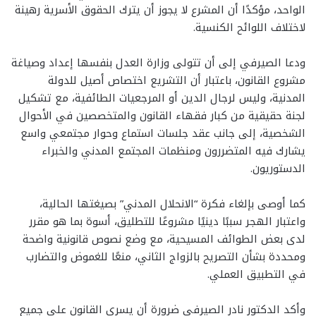
الواحد، مؤكدًا أن المشرع لا يجوز أن يترك الحقوق الأسرية رهينة
لاختلاف اللوائح الكنسية.
ودعا الصيرفي إلى أن تتولى وزارة العدل بنفسها إعداد وصياغة
مشروع القانون، باعتبار أن التشريع اختصاص أصيل للدولة
المدنية، وليس لرجال الدين أو المرجعيات الطائفية، مع تشكيل
لجنة حقيقية من كبار فقهاء القانون والمتخصصين في الأحوال
الشخصية، إلى جانب عقد جلسات استماع وحوار مجتمعي واسع
يشارك فيه المتضررون ومنظمات المجتمع المدني والخبراء
الدستوريون.
كما أوصى بإلغاء فكرة “الانحلال المدني” بصيغتها الحالية،
واعتبار الهجر سببًا دينيًا مشروعًا للتطليق، أسوة بما هو مقرر
لدى بعض الطوائف المسيحية، مع وضع نصوص قانونية واضحة
ومحددة بشأن التصريح بالزواج الثاني، منعًا للغموض والتضارب
في التطبيق العملي.
وأكد الدكتور نادر الصيرفي ضرورة أن يسري القانون على جميع