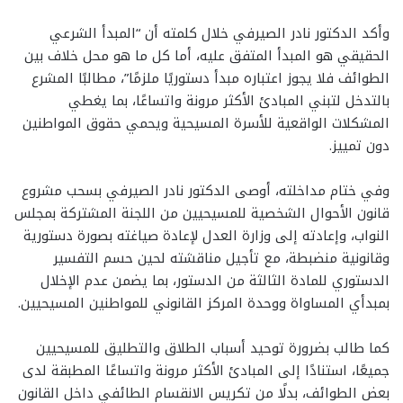
وأكد الدكتور نادر الصيرفي خلال كلمته أن “المبدأ الشرعي
الحقيقي هو المبدأ المتفق عليه، أما كل ما هو محل خلاف بين
الطوائف فلا يجوز اعتباره مبدأ دستوريًا ملزمًا”، مطالبًا المشرع
بالتدخل لتبني المبادئ الأكثر مرونة واتساعًا، بما يغطي
المشكلات الواقعية للأسرة المسيحية ويحمي حقوق المواطنين
دون تمييز.
وفي ختام مداخلته، أوصى الدكتور نادر الصيرفي بسحب مشروع
قانون الأحوال الشخصية للمسيحيين من اللجنة المشتركة بمجلس
النواب، وإعادته إلى وزارة العدل لإعادة صياغته بصورة دستورية
وقانونية منضبطة، مع تأجيل مناقشته لحين حسم التفسير
الدستوري للمادة الثالثة من الدستور، بما يضمن عدم الإخلال
بمبدأي المساواة ووحدة المركز القانوني للمواطنين المسيحيين.
كما طالب بضرورة توحيد أسباب الطلاق والتطليق للمسيحيين
جميعًا، استنادًا إلى المبادئ الأكثر مرونة واتساعًا المطبقة لدى
بعض الطوائف، بدلًا من تكريس الانقسام الطائفي داخل القانون