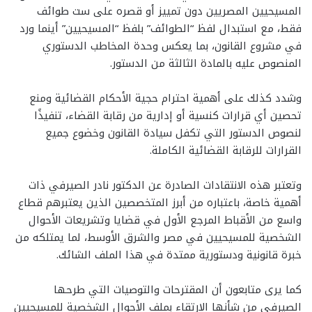
المسيحيين المصريين دون تمييز أو قصره على ست طوائف
فقط، مع استبدال لفظ “الطوائف” بلفظ “المسيحيين” أينما ورد
في مشروع القانون، بما يعكس وحدة المخاطب الدستوري
المنصوص عليه بالمادة الثالثة من الدستور.
وشدد كذلك على أهمية احترام حجية الأحكام القضائية ومنع
تحصين أي قرارات كنسية أو إدارية من رقابة القضاء، تنفيذًا
لنصوص الدستور التي تكفل سيادة القانون وخضوع جميع
القرارات للرقابة القضائية الكاملة.
وتعتبر هذه الانتقادات الصادرة عن الدكتور نادر الصيرفي ذات
أهمية خاصة، باعتباره من أبرز المتخصصين الذين يعتبرهم قطاع
واسع من الأقباط المرجع الأول في قضايا وتشريعات الأحوال
الشخصية للمسيحيين في مصر والشرق الأوسط، لما يمتلكه من
خبرة قانونية ودستورية ممتدة في هذا الملف الشائك.
كما يرى متابعون أن المقترحات والتوصيات التي طرحها
الصيرفي من شأنها الارتقاء بملف الأحوال الشخصية للمسيحيين