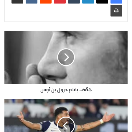
طباعة
هِمّة...
بقلم
جرول
بن
أوس
هِمّة... بقلم جرول بن أوس
مواعيد
مباريات
اليوم
الإثنين
18