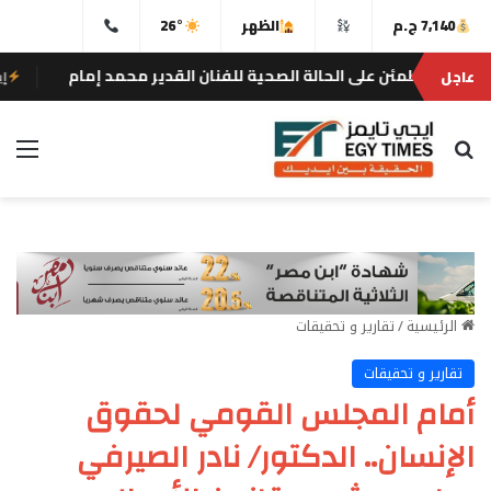
7,140 ج.م
الظهر
26°
لى الحالة الصحية للفنان القدير محمد إمام
في
عاجل
إيجى تايمز
بحث عن
الق
الرئيسية
/
تقارير و تحقيقات
تقارير و تحقيقات
أمام المجلس القومي لحقوق
الإنسان.. الدكتور/ نادر الصيرفي