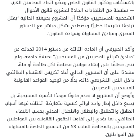
بالاستئناف ودكتور القانون الخاص وعضو اتحاد المحامين العرب
— سلسلة من الانتقادات الحادة لمشروع قانون الأحوال
الشخصية للمسيحيين، مؤكدًا أن المشروع بصيغته الحالية “يمثل
تراجعًا تشريعيًا خطيرًا ويصطدم بشكل مباشر مع الدستور
المصري ومبادئ المساواة وسيادة القانون”.
وأكد الصيرفي أن المادة الثالثة من دستور 2014 تحدثت عن
“مبادئ شرائع المصريين من المسيحيين” بصيغة جامعة، ولم
تنص مطلقًا على إنشاء قوانين مختلفة لكل طائفة أو ملة،
مشددًا على أن المشروع الحالي أعاد تكريس الانقسام الطائفي
داخل النص التشريعي ذاته، بدلًا من توحيد القواعد القانونية
للمسيحيين المصريين.
وأوضح أن المشروع لا يقدم قانونًا موحدًا للأسرة المسيحية، بل
يجمع داخل إطار واحد لوائح كنسية متعارضة، تختلف فيها أسباب
الطلاق والتطليق والبطلان والانحلال المدني بحسب الانتماء
الطائفي، بما يؤدي إلى تفاوت الحقوق القانونية بين المواطنين
المسيحيين بالمخالفة للمادة 53 من الدستور الخاصة بالمساواة
بين المواطنين.