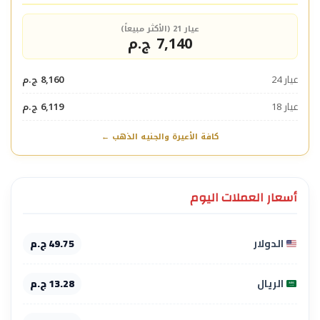
عيار 21 (الأكثر مبيعاً)
7,140 ج.م
عيار 24
8,160 ج.م
عيار 18
6,119 ج.م
كافة الأعيرة والجنيه الذهب ←
أسعار العملات اليوم
الدولار
49.75 ج.م
الريال
13.28 ج.م