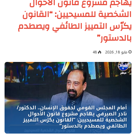
يهاجم مشروع قانون الأحوال
الشخصية للمسيحيين: “القانون
يكرّس التمييز الطائفي ويصطدم
بالدستور”
مايو 18, 2026
48