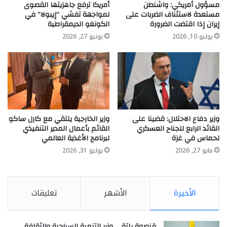
مسؤول أمريكي: واشنطن
أمريكا ترفع جاهزيتها القصوى
مستعدة لاستئناف الضربات على
لمواجهة تفشي “إيبولا” في
إيران إذا اقتضت الضرورة
الكونغو الديمقراطية
يوليو 10, 2026
يونيو 27, 2026
وزير دفاع الاحتلال: قضينا على
وزير الخارجية يلتقي مع كارل ساكو
القائد الرابع للجناح العسكري
القائم بأعمال المدير التنفيذي
لحماس في غزة
لبرنامج الأغذية العالمي
مايو 27, 2026
يوليو 31, 2026
الأخيرة
الأشهر
تعليقات
قنصوة يلتقي وزير التنمية السياحية والثقافة