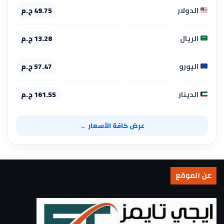
الدولار
49.75 ج.م
الريال
13.28 ج.م
اليورو
57.47 ج.م
الدينار
161.55 ج.م
عرض كافة الأسعار ←
عن الموقع