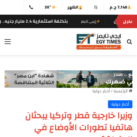
7,140 ج.م
الظهر
30°
بتكلفة استثمارية 2.4 مليار جنيه.. رئيس اقتصادية قناة السويس يشهد توقيع عقد المطور الصناعي “كابيتال”
عاجل
إيجى تايمز
بحث عن
الق
الرئيسية
/
أخبار دولية
أخبار دولية
وزيرا خارجية قطر وتركيا يبحثان
هاتفيا تطورات الأوضاع في